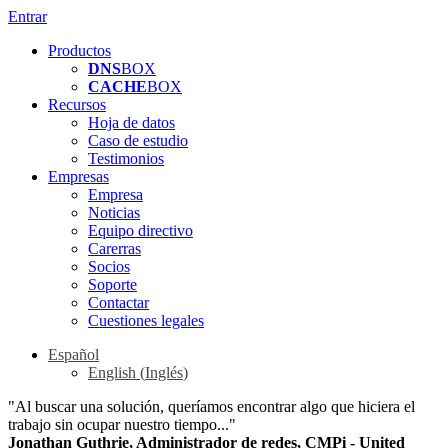
Entrar
Productos
DNS
BOX
CACHE
BOX
Recursos
Hoja de datos
Caso de estudio
Testimonios
Empresas
Empresa
Noticias
Equipo directivo
Carerras
Socios
Soporte
Contactar
Cuestiones legales
Español
English
(
Inglés
)
"Al buscar una solución, queríamos encontrar algo que hiciera el
trabajo sin ocupar nuestro tiempo..."
Jonathan Guthrie, Administrador de redes, CMPi - United