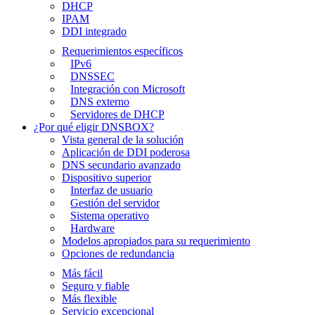
DHCP
IPAM
DDI integrado
Requerimientos específicos
IPv6
DNSSEC
Integración con Microsoft
DNS externo
Servidores de DHCP
¿Por qué eligir DNSBOX?
Vista general de la solución
Aplicación de DDI poderosa
DNS secundario avanzado
Dispositivo superior
Interfaz de usuario
Gestión del servidor
Sistema operativo
Hardware
Modelos apropiados para su requerimiento
Opciones de redundancia
Más fácil
Seguro y fiable
Más flexible
Servicio excepcional