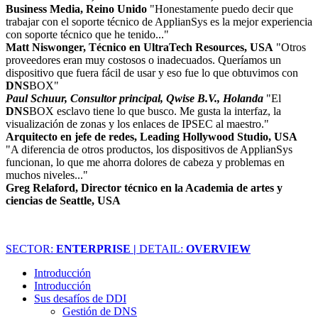
Business Media, Reino Unido
"Honestamente puedo decir que
trabajar con el soporte técnico de ApplianSys es la mejor experiencia
con soporte técnico que he tenido..."
Matt Niswonger, Técnico en UltraTech Resources, USA
"Otros
proveedores eran muy costosos o inadecuados. Queríamos un
dispositivo que fuera fácil de usar y eso fue lo que obtuvimos con
DNS
BOX"
Paul Schuur, Consultor principal, Qwise B.V., Holanda
"El
DNS
BOX esclavo tiene lo que busco. Me gusta la interfaz, la
visualización de zonas y los enlaces de IPSEC al maestro."
Arquitecto en jefe de redes, Leading Hollywood Studio, USA
"A diferencia de otros productos, los dispositivos de ApplianSys
funcionan, lo que me ahorra dolores de cabeza y problemas en
muchos niveles..."
Greg Relaford, Director técnico en la Academia de artes y
ciencias de Seattle, USA
SECTOR:
ENTERPRISE |
DETAIL:
OVERVIEW
Introducción
Introducción
Sus desafíos de DDI
Gestión de DNS