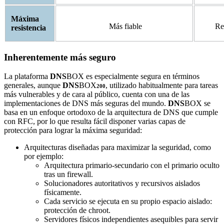
Máxima
Más fiable
Re
resistencia
Inherentemente más seguro
La plataforma
DNS
BOX es especialmente segura en términos
generales, aunque
DNS
BOX
, utilizado habitualmente para tareas
200
más vulnerables y de cara al público, cuenta con una de las
implementaciones de DNS más seguras del mundo.
DNS
BOX se
basa en un enfoque ortodoxo de la arquitectura de DNS que cumple
con RFC, por lo que resulta fácil disponer varias capas de
protección para lograr la máxima seguridad:
Arquitecturas diseñadas para maximizar la seguridad, como
por ejemplo:
Arquitectura primario-secundario con el primario oculto
tras un firewall.
Solucionadores autoritativos y recursivos aislados
físicamente.
Cada servicio se ejecuta en su propio espacio aislado:
protección de chroot.
Servidores físicos independientes asequibles para servir