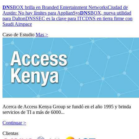
DNS
BOX brilla en Branded Entertainment Networks
Ciudad de
Austin: No hay límites para ApplianSys
DNS
BOX, nueva utilidad
para Dalton
DNSSEC es la clave para ITC
DNS en tierra firme con
Saudi Airspace
Caso de Estudio
Mas >
Acerca de Access Kenya Group se fundó en el año 1995 y brinda
servicios de TI a más de 6000...
Continuar >
Clientas