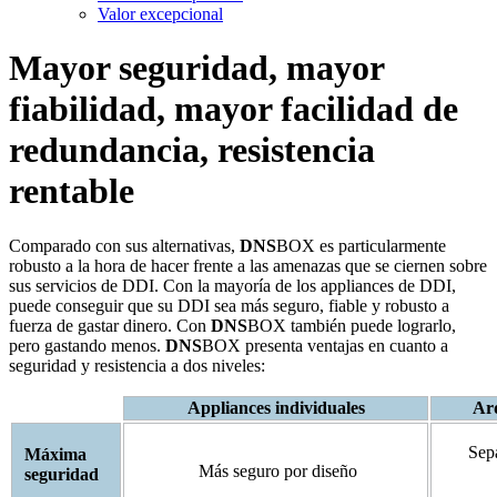
Valor excepcional
Mayor seguridad, mayor
fiabilidad, mayor facilidad de
redundancia, resistencia
rentable
Comparado con sus alternativas,
DNS
BOX es particularmente
robusto a la hora de hacer frente a las amenazas que se ciernen sobre
sus servicios de DDI. Con la mayoría de los appliances de DDI,
puede conseguir que su DDI sea más seguro, fiable y robusto a
fuerza de gastar dinero. Con
DNS
BOX también puede lograrlo,
pero gastando menos.
DNS
BOX presenta ventajas en cuanto a
seguridad y resistencia a dos niveles:
Appliances individuales
Arq
Sepa
Máxima
Más seguro por diseño
seguridad