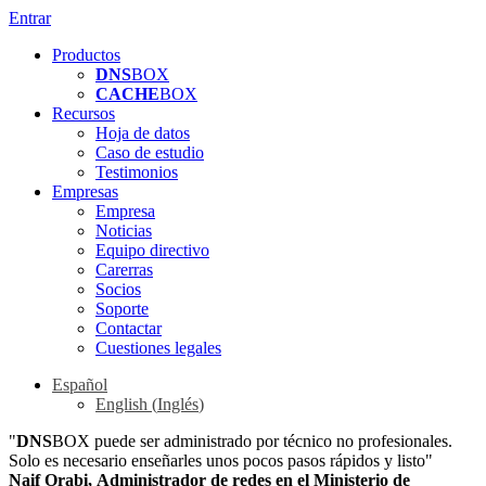
Entrar
Productos
DNS
BOX
CACHE
BOX
Recursos
Hoja de datos
Caso de estudio
Testimonios
Empresas
Empresa
Noticias
Equipo directivo
Carerras
Socios
Soporte
Contactar
Cuestiones legales
Español
English
(
Inglés
)
"
DNS
BOX puede ser administrado por técnico no profesionales.
Solo es necesario enseñarles unos pocos pasos rápidos y listo"
Naif Orabi, Administrador de redes en el Ministerio de