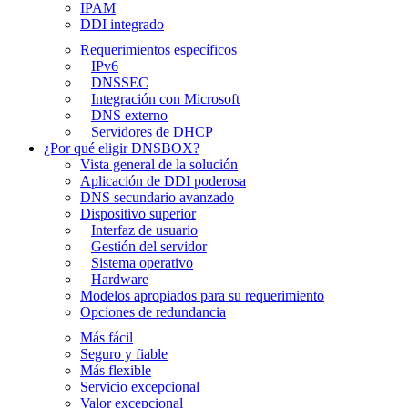
IPAM
DDI integrado
Requerimientos específicos
IPv6
DNSSEC
Integración con Microsoft
DNS externo
Servidores de DHCP
¿Por qué eligir DNSBOX?
Vista general de la solución
Aplicación de DDI poderosa
DNS secundario avanzado
Dispositivo superior
Interfaz de usuario
Gestión del servidor
Sistema operativo
Hardware
Modelos apropiados para su requerimiento
Opciones de redundancia
Más fácil
Seguro y fiable
Más flexible
Servicio excepcional
Valor excepcional