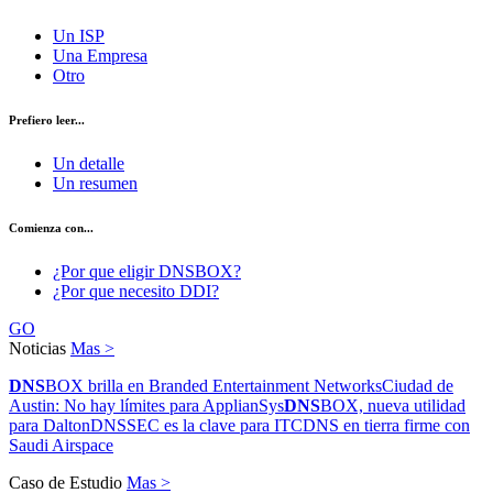
Un ISP
Una Empresa
Otro
Prefiero leer...
Un detalle
Un resumen
Comienza con...
¿Por que eligir DNSBOX?
¿Por que necesito DDI?
GO
Noticias
Mas >
DNS
BOX brilla en Branded Entertainment Networks
Ciudad de
Austin: No hay límites para ApplianSys
DNS
BOX, nueva utilidad
para Dalton
DNSSEC es la clave para ITC
DNS en tierra firme con
Saudi Airspace
Caso de Estudio
Mas >