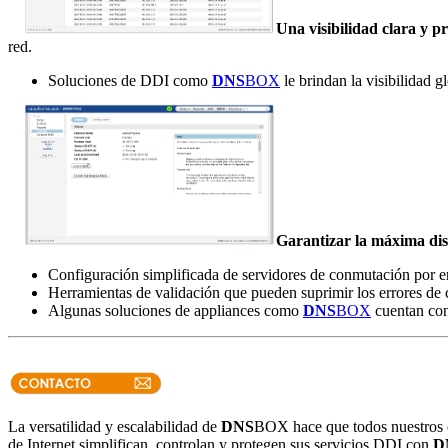
Una visibilidad clara y p
red.
Soluciones de DDI como
DNS
BOX
le brindan la visibilidad 
Garantizar la máxima dis
Configuración simplificada de servidores de conmutación por er
Herramientas de validación que pueden suprimir los errores de 
Algunas soluciones de appliances como
DNS
BOX
cuentan con
La versatilidad y escalabilidad de
DNS
BOX hace que todos nuestros cl
de Internet simplifican, controlan y protegen sus servicios DDI con
D