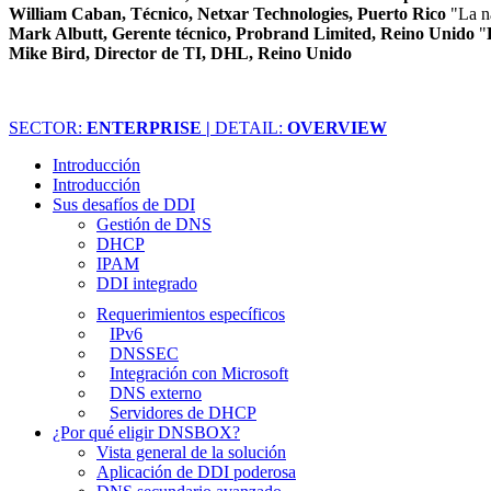
William Caban, Técnico, Netxar Technologies, Puerto Rico
"La n
Mark Albutt, Gerente técnico, Probrand Limited, Reino Unido
"
Mike Bird, Director de TI, DHL, Reino Unido
SECTOR:
ENTERPRISE |
DETAIL:
OVERVIEW
Introducción
Introducción
Sus desafíos de DDI
Gestión de DNS
DHCP
IPAM
DDI integrado
Requerimientos específicos
IPv6
DNSSEC
Integración con Microsoft
DNS externo
Servidores de DHCP
¿Por qué eligir DNSBOX?
Vista general de la solución
Aplicación de DDI poderosa