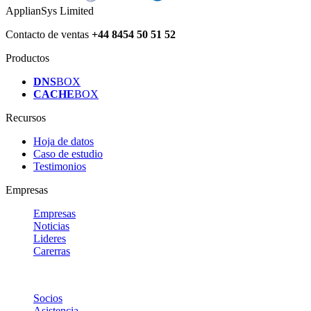
ApplianSys Limited
Contacto de ventas
+44 8454 50 51 52
Productos
DNS
BOX
CACHE
BOX
Recursos
Hoja de datos
Caso de estudio
Testimonios
Empresas
Empresas
Noticias
Lideres
Carerras
Socios
Asistencia