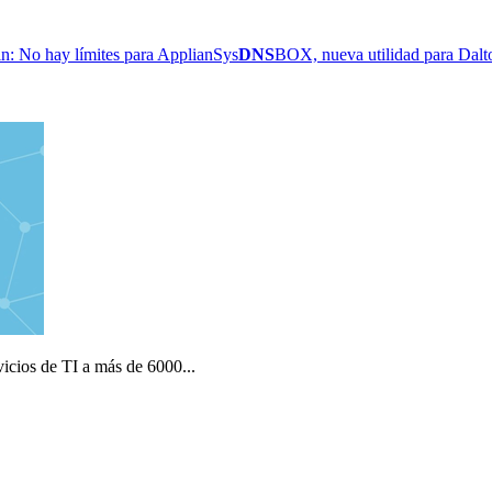
n: No hay límites para ApplianSys
DNS
BOX, nueva utilidad para Dalt
icios de TI a más de 6000...