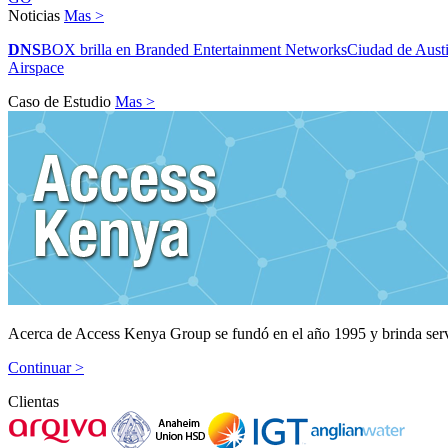
Noticias
Mas >
DNS
BOX brilla en Branded Entertainment Networks
Ciudad de Austi
Airspace
Caso de Estudio
Mas >
Acerca de Access Kenya Group se fundó en el año 1995 y brinda serv
Continuar >
Clientas