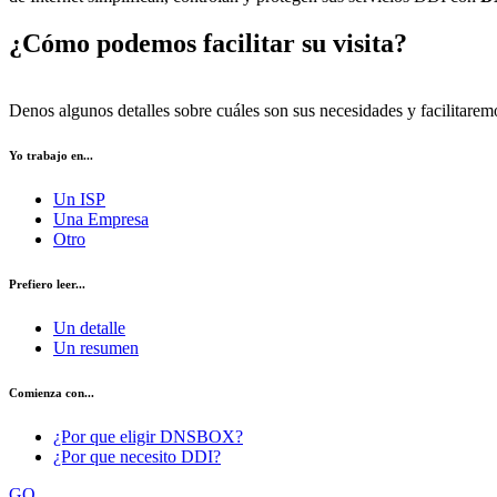
¿Cómo podemos facilitar su visita?
Denos algunos detalles sobre cuáles son sus necesidades y facilitarem
Yo trabajo en...
Un ISP
Una Empresa
Otro
Prefiero leer...
Un detalle
Un resumen
Comienza con...
¿Por que eligir DNSBOX?
¿Por que necesito DDI?
GO