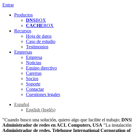
Entrar
Productos
DNS
BOX
CACHE
BOX
Recursos
Hoja de datos
Caso de estudio
Testimonios
Empresas
Empresa
Noticias
Equipo directivo
Carerras
Socios
Soporte
Contactar
Cuestiones legales
Español
English
(
Inglés
)
"Cuando busco una solución, quiero algo que facilite el trabajo;
DNS
Administrador de redes en ACL Computers, USA
"La instalación
Administrador de redes, Telehouse International Corporation o