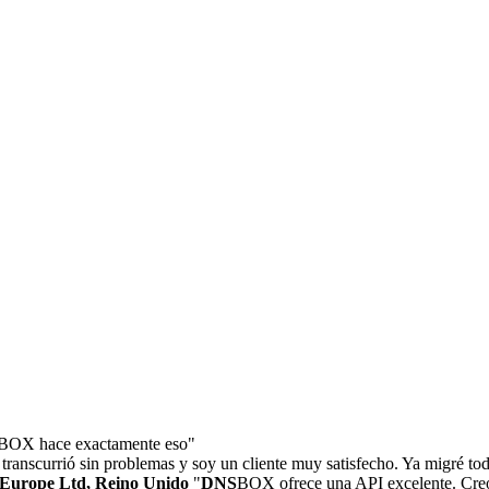
BOX hace exactamente eso"
 transcurrió sin problemas y soy un cliente muy satisfecho. Ya migré todo
f Europe Ltd, Reino Unido
"
DNS
BOX ofrece una API excelente. Creo q