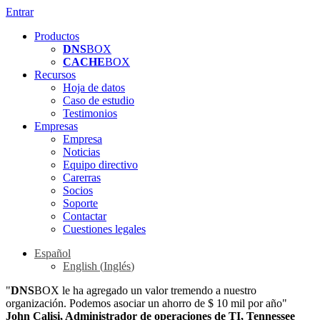
Entrar
Productos
DNS
BOX
CACHE
BOX
Recursos
Hoja de datos
Caso de estudio
Testimonios
Empresas
Empresa
Noticias
Equipo directivo
Carerras
Socios
Soporte
Contactar
Cuestiones legales
Español
English
(
Inglés
)
"
DNS
BOX le ha agregado un valor tremendo a nuestro
organización. Podemos asociar un ahorro de $ 10 mil por año"
John Calisi, Administrador de operaciones de TI, Tennessee