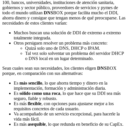
100, bancos, universidades, instituciones de atención sanitaria,
gobiernos y sector público, proveedores de servicios y pymes de
todo el mundo utilizan
DNS
BOX porque facilita mucho el DDI,
ahorra dinero y consigue que tengan menos de qué preocuparse. Las
necesidades de estos clientes varían:
Muchos buscan una solución de DDI de extremo a extremo
totalmente integrada.
Otros persiguen resolver un problema más concreto:
Quizá solo uno de DNS, DHCP o IPAM.
Tal vez solo solventar un problema del servidor DHCP
o DNS local en un lugar determinado.
Sean cuales sean sus necesidades, los clientes eligen
DNS
BOX
porque, en comparación con sus alternativas:
Es
más sencillo
, lo que ahorra tiempo y dinero en la
implementación, formación y administración diaria.
Es
sólido como una roca
, lo que hace que su DDI sea más
seguro, fiable y robusto.
Es más
flexible
, con opciones para ajustarse mejor a los
requisitos concretos de cada usuario.
Va acompañado de un servicio excepcional, para hacerle la
vida más fácil.
Es más
asequible
, lo que redunda en beneficio de su CapEx.