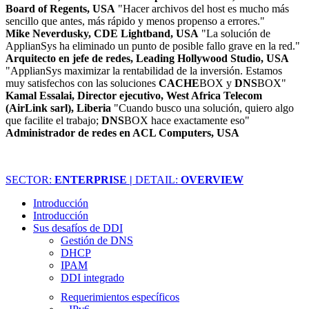
Board of Regents, USA
"Hacer archivos del host es mucho más
sencillo que antes, más rápido y menos propenso a errores."
Mike Neverdusky, CDE Lightband, USA
"La solución de
ApplianSys ha eliminado un punto de posible fallo grave en la red."
Arquitecto en jefe de redes, Leading Hollywood Studio, USA
"ApplianSys maximizar la rentabilidad de la inversión. Estamos
muy satisfechos con las soluciones
CACHE
BOX y
DNS
BOX"
Kamal Essalai, Director ejecutivo, West Africa Telecom
(AirLink sarl), Liberia
"Cuando busco una solución, quiero algo
que facilite el trabajo;
DNS
BOX hace exactamente eso"
Administrador de redes en ACL Computers, USA
SECTOR:
ENTERPRISE |
DETAIL:
OVERVIEW
Introducción
Introducción
Sus desafíos de DDI
Gestión de DNS
DHCP
IPAM
DDI integrado
Requerimientos específicos