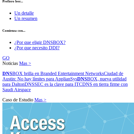
Prefiero leer...
Un detalle
Un resumen
Comienza con...
¿Por que eligir DNSBOX?
¿Por que necesito DDI?
GO
Noticias
Mas >
DNS
BOX brilla en Branded Entertainment Networks
Ciudad de
Austin: No hay límites para ApplianSys
DNS
BOX, nueva utilidad
para Dalton
DNSSEC es la clave para ITC
DNS en tierra firme con
Saudi Airspace
Caso de Estudio
Mas >