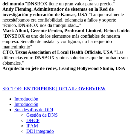
del mundo
"
DNS
BOX tiene un gran valor para su precio."
Andy Fleming, Administrador de sistemas en la Red de
investigación y educación de Kansas, USA
"Lo que realmente
necesitábamos era confiabilidad, tolerancia a fallos y soporte
técnico.
DNS
BOX nos da tranquilidad..."
Mark Albutt, Gerente técnico, Probrand Limited, Reino Unido
"
DNS
BOX es uno de los elementos más confiables de nuestra
empresa. Sencillo de instalar y configurar, no ha requerido
mantenimiento"
CTO, Texas Association of Local Health Officials, USA
"Las
diferencias entre
DNS
BOX y otras soluciones que he probado son
abismales."
Arquitecto en jefe de redes, Leading Hollywood Studio, USA
SECTOR:
ENTERPRISE |
DETAIL:
OVERVIEW
Introducción
Introducción
Sus desafíos de DDI
Gestión de DNS
DHCP
IPAM
DDI integrado