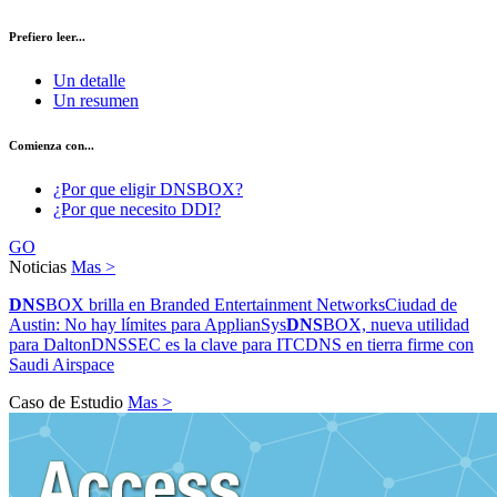
Prefiero leer...
Un detalle
Un resumen
Comienza con...
¿Por que eligir DNSBOX?
¿Por que necesito DDI?
GO
Noticias
Mas >
DNS
BOX brilla en Branded Entertainment Networks
Ciudad de
Austin: No hay límites para ApplianSys
DNS
BOX, nueva utilidad
para Dalton
DNSSEC es la clave para ITC
DNS en tierra firme con
Saudi Airspace
Caso de Estudio
Mas >