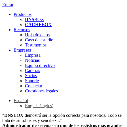
Entrar
Productos
DNS
BOX
CACHE
BOX
Recursos
Hoja de datos
Caso de estudio
Testimonios
Empresas
Empresa
Noticias
Equipo directivo
Carerras
Socios
Soporte
Contactar
Cuestiones legales
Español
English
(
Inglés
)
"
DNS
BOX demostró ser la opción correcta para nosotros. Todo se
trata de su robustez y sencillez..."
Administrador de sistemas en uno de los registros más grandes