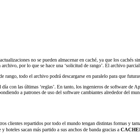
ctualizaciones no se pueden almacenar en caché, ya que los cachés simp
rchivo, por lo que se hace una ‘solicitud de rango’. El archivo parcial 
e rango, todo el archivo podrá descargarse en paralelo para que futuras 
día con las últimas ‘reglas’. En tanto, los ingenieros de software de A
ondiendo a patrones de uso del software cambiantes alrededor del mun
s clientes repartidos por todo el mundo tengan distintas formas y tama
e y hoteles sacan más partido a sus anchos de banda gracias a
CACHE