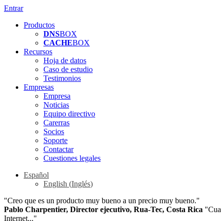
Entrar
Productos
DNS
BOX
CACHE
BOX
Recursos
Hoja de datos
Caso de estudio
Testimonios
Empresas
Empresa
Noticias
Equipo directivo
Carerras
Socios
Soporte
Contactar
Cuestiones legales
Español
English
(
Inglés
)
"Creo que es un producto muy bueno a un precio muy bueno."
Pablo Charpentier, Director ejecutivo, Rua-Tec, Costa Rica
"Cuan
Internet..."