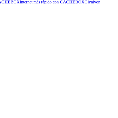
ACHE
BOX
Internet más rápido con
CACHE
BOX
Glynlyon