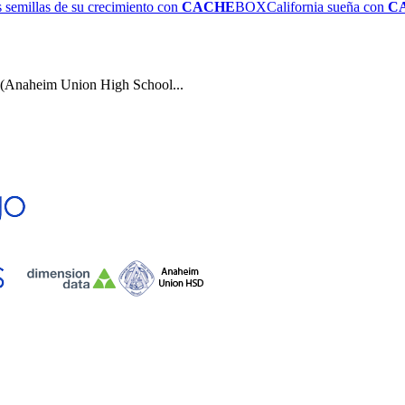
 semillas de su crecimiento con
CACHE
BOX
California sueña con
C
m (Anaheim Union High School...