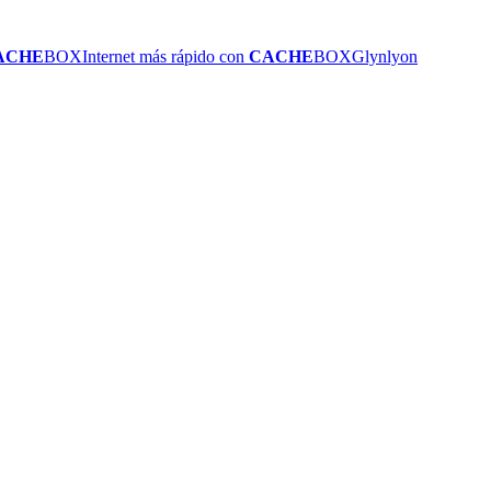
ACHE
BOX
Internet más rápido con
CACHE
BOX
Glynlyon