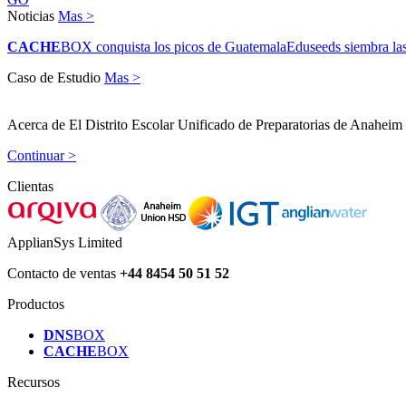
Noticias
Mas >
CACHE
BOX conquista los picos de Guatemala
Eduseeds siembra las
Caso de Estudio
Mas >
Acerca de El Distrito Escolar Unificado de Preparatorias de Anahei
Continuar >
Clientas
ApplianSys Limited
Contacto de ventas
+44 8454 50 51 52
Productos
DNS
BOX
CACHE
BOX
Recursos