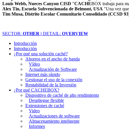
Louis Webb, Nueces Canyon CISD
"
CACHE
BOX trabaja para max
Alex Tin, Escuela Subvencionada de Belmont, USA
"Una vez que 
Tim Musa, Distrito Escolar Comunitario Consolidado (CCSD 93
SECTOR:
OTHER |
DETAIL:
OVERVIEW
Introducción
Introducción
¿Por qué una solución caché?
Ahorros en el ancho de banda
Vídeo
Actualización de Software
Internet más rápido
Gestionar el uso de la conexión
Rentabilidad de la Inversión
¿Por qué CACHEBOX?
Dispositivo de caché de alto rendimiento
Despliegue flexible
Extensiones de caché
Video
Actualizaciones de software
Almacenamiento inteligente
Informes