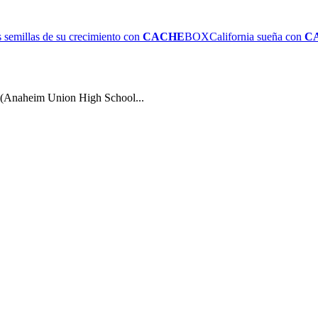
 semillas de su crecimiento con
CACHE
BOX
California sueña con
C
m (Anaheim Union High School...