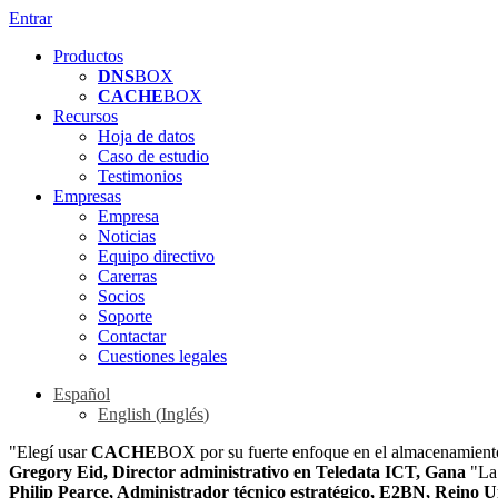
Entrar
Productos
DNS
BOX
CACHE
BOX
Recursos
Hoja de datos
Caso de estudio
Testimonios
Empresas
Empresa
Noticias
Equipo directivo
Carerras
Socios
Soporte
Contactar
Cuestiones legales
Español
English
(
Inglés
)
"Elegí usar
CACHE
BOX por su fuerte enfoque en el almacenamien
Gregory Eid, Director administrativo en Teledata ICT, Gana
"La 
Philip Pearce, Administrador técnico estratégico, E2BN, Reino 