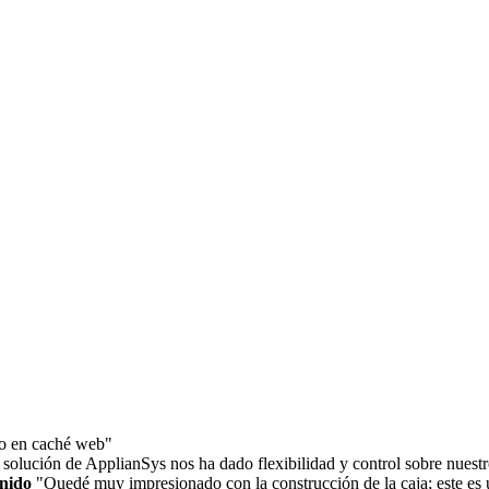
to en caché web"
solución de ApplianSys nos ha dado flexibilidad y control sobre nuestros
Unido
"Quedé muy impresionado con la construcción de la caja; este es 