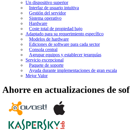
Un dispositivo superior
Interfaz de usuario intuitiva
Gestión del servidor
Sistema operativo
Hardware
Coste total de propiedad bajo
Adaptado para su requerimiento específico
Modelos de hardware
Ediciones de software para cada sector
Consola central
Agrupar equipos y establecer jerarquías
Servicio excepcional
Paquete de soporte
Ayuda durante implementaciones de gran escala
Mejor Valor
Ahorre en actualizaciones de so