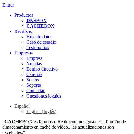
Entrar
Productos
DNS
BOX
CACHE
BOX
Recursos
Hoja de datos
Caso de estudio
Testimonios
Empresas
Empresa
Noticias
Equipo directivo
Carerras
Socios
Soporte
Contactar
Cuestiones legales
Español
English
(
Inglés
)
"
CACHE
BOX es fabuloso. Realmente nos gusta esta función de
almacenamiento en caché de video...las actualizaciones son
excelentes."