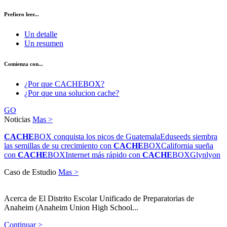
Prefiero leer...
Un detalle
Un resumen
Comienza con...
¿Por que CACHEBOX?
¿Por que una solucion cache?
GO
Noticias
Mas >
CACHE
BOX conquista los picos de Guatemala
Eduseeds siembra
las semillas de su crecimiento con
CACHE
BOX
California sueña
con
CACHE
BOX
Internet más rápido con
CACHE
BOX
Glynlyon
Caso de Estudio
Mas >
Acerca de El Distrito Escolar Unificado de Preparatorias de
Anaheim (Anaheim Union High School...
Continuar >