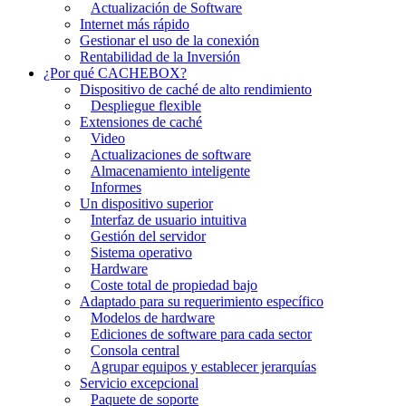
Actualización de Software
Internet más rápido
Gestionar el uso de la conexión
Rentabilidad de la Inversión
¿Por qué CACHEBOX?
Dispositivo de caché de alto rendimiento
Despliegue flexible
Extensiones de caché
Video
Actualizaciones de software
Almacenamiento inteligente
Informes
Un dispositivo superior
Interfaz de usuario intuitiva
Gestión del servidor
Sistema operativo
Hardware
Coste total de propiedad bajo
Adaptado para su requerimiento específico
Modelos de hardware
Ediciones de software para cada sector
Consola central
Agrupar equipos y establecer jerarquías
Servicio excepcional
Paquete de soporte