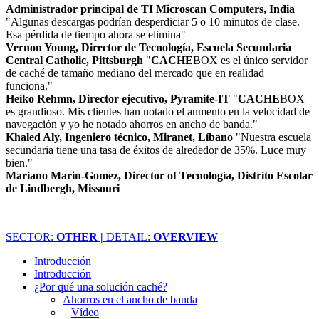
Administrador principal de TI Microscan Computers, India
"Algunas descargas podrían desperdiciar 5 o 10 minutos de clase.
Esa pérdida de tiempo ahora se elimina"
Vernon Young, Director de Tecnología, Escuela Secundaria
Central Catholic, Pittsburgh
"
CACHE
BOX es el único servidor
de caché de tamaño mediano del mercado que en realidad
funciona."
Heiko Rehmn, Director ejecutivo, Pyramite-IT
"
CACHE
BOX
es grandioso. Mis clientes han notado el aumento en la velocidad de
navegación y yo he notado ahorros en ancho de banda."
Khaled Aly, Ingeniero técnico, Miranet, Líbano
"Nuestra escuela
secundaria tiene una tasa de éxitos de alrededor de 35%. Luce muy
bien."
Mariano Marin-Gomez, Director of Tecnología, Distrito Escolar
de Lindbergh, Missouri
SECTOR:
OTHER |
DETAIL:
OVERVIEW
Introducción
Introducción
¿Por qué una solución caché?
Ahorros en el ancho de banda
Vídeo