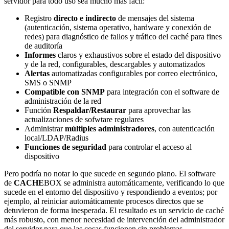
servidor para todo uso sea mucho más fácil:
Registro
directo e indirecto
de mensajes del sistema
(autenticación, sistema operativo, hardware y conexión de
redes) para diagnóstico de fallos y tráfico del caché para fines
de auditoría
Informes
claros y exhaustivos sobre el estado del dispositivo
y de la red, configurables, descargables y automatizados
Alertas
automatizadas configurables por correo electrónico,
SMS o SNMP
Compatible con SNMP
para integración con el software de
administración de la red
Función
Respaldar/Restaurar
para aprovechar las
actualizaciones de sofwtare regulares
Administrar
múltiples administradores
, con autenticación
local/LDAP/Radius
Funciones de seguridad
para controlar el acceso al
dispositivo
Pero podría no notar lo que sucede en segundo plano. El software
de
CACHE
BOX se administra automáticamente, verificando lo que
sucede en el entorno del dispositivo y respondiendo a eventos; por
ejemplo, al reiniciar automáticamente procesos directos que se
detuvieron de forma inesperada. El resultado es un servicio de caché
más robusto, con menor necesidad de intervención del administrador
del servidor para que las cosas funcionen sin problemas.