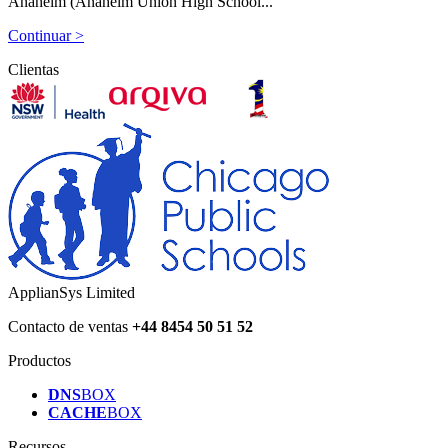
Anaheim (Anaheim Union High School...
Continuar >
Clientas
ApplianSys Limited
Contacto de ventas
+44 8454 50 51 52
Productos
DNS
BOX
CACHE
BOX
Recursos