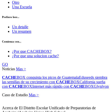
Otro
Una Escuela
Prefiero leer...
Un detalle
Un resumen
Comienza con...
¿Por que CACHEBOX?
¿Por que una solucion cache?
GO
Noticias
Mas >
CACHE
BOX conquista los picos de Guatemala
Eduseeds siembra
las semillas de su crecimiento con
CACHE
BOX
California sueña
con
CACHE
BOX
Internet más rápido con
CACHE
BOX
Glynlyon
Caso de Estudio
Mas >
Acerca de El Distrito Escolar Unificado de Preparatorias de