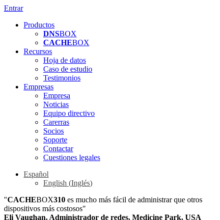
Entrar
Productos
DNS
BOX
CACHE
BOX
Recursos
Hoja de datos
Caso de estudio
Testimonios
Empresas
Empresa
Noticias
Equipo directivo
Carerras
Socios
Soporte
Contactar
Cuestiones legales
Español
English
(
Inglés
)
"
CACHE
BOX
310
es mucho más fácil de administrar que otros
dispositivos más costosos"
Eli Vaughan, Administrador de redes, Medicine Park, USA