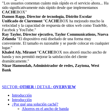
"Los usuarios comentan cuánto más rápido es el servicio ahora... Ha
sido significativamente más rápido desde que implementamos
CACHE
BOX"
Damon Rapp, Director de tecnología, Distrito Escolar
Unificado de Claremont
"
CACHE
BOX ha mejorado mucho la
velocidad y la capacidad de respuesta de sitios web como TradeMe,
Facebok y YouTube."
Ray Taylor, Director ejecutivo, Taylor Communications, Nueva
Zelanda
"El dispositivo está diseñado de una forma muy
conveniente. El tamaño es razonable y se puede colocar en cualquier
lugar."
Khaled Aly, Miranet
"
CACHE
BOX nos ahorró mucho ancho de
banda y nos permitió mejorar la satisfacción del cliente
dramáticamente."
Nizar Hamoudah, Administrador de redes, Zaytona, West
Bank
SECTOR:
OTHER |
DETAIL:
OVERVIEW
Introducción
Introducción
¿Por qué una solución caché?
Ahorros en el ancho de banda