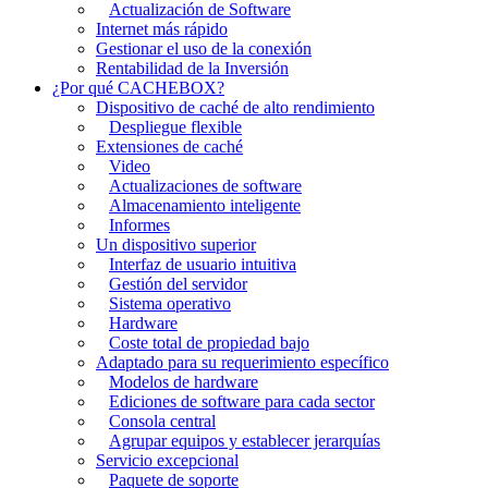
Actualización de Software
Internet más rápido
Gestionar el uso de la conexión
Rentabilidad de la Inversión
¿Por qué CACHEBOX?
Dispositivo de caché de alto rendimiento
Despliegue flexible
Extensiones de caché
Video
Actualizaciones de software
Almacenamiento inteligente
Informes
Un dispositivo superior
Interfaz de usuario intuitiva
Gestión del servidor
Sistema operativo
Hardware
Coste total de propiedad bajo
Adaptado para su requerimiento específico
Modelos de hardware
Ediciones de software para cada sector
Consola central
Agrupar equipos y establecer jerarquías
Servicio excepcional
Paquete de soporte