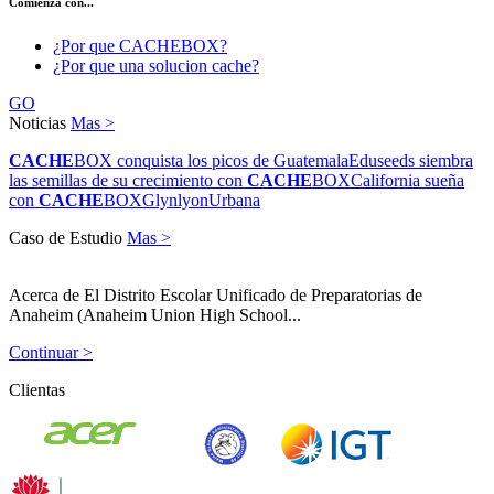
Comienza con...
¿Por que CACHEBOX?
¿Por que una solucion cache?
GO
Noticias
Mas >
CACHE
BOX conquista los picos de Guatemala
Eduseeds siembra
las semillas de su crecimiento con
CACHE
BOX
California sueña
con
CACHE
BOX
Glynlyon
Urbana
Caso de Estudio
Mas >
Acerca de El Distrito Escolar Unificado de Preparatorias de
Anaheim (Anaheim Union High School...
Continuar >
Clientas