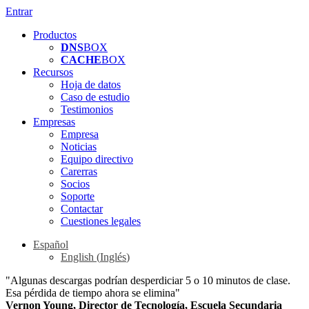
Entrar
Productos
DNS
BOX
CACHE
BOX
Recursos
Hoja de datos
Caso de estudio
Testimonios
Empresas
Empresa
Noticias
Equipo directivo
Carerras
Socios
Soporte
Contactar
Cuestiones legales
Español
English
(
Inglés
)
"Algunas descargas podrían desperdiciar 5 o 10 minutos de clase.
Esa pérdida de tiempo ahora se elimina"
Vernon Young, Director de Tecnología, Escuela Secundaria