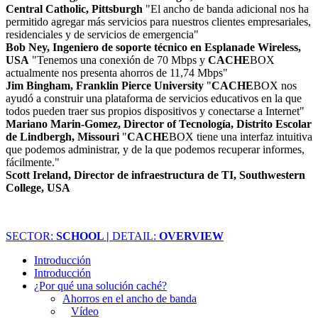
Central Catholic, Pittsburgh
"El ancho de banda adicional nos ha
permitido agregar más servicios para nuestros clientes empresariales,
residenciales y de servicios de emergencia"
Bob Ney, Ingeniero de soporte técnico en Esplanade Wireless,
USA
"Tenemos una conexión de 70 Mbps y
CACHE
BOX
actualmente nos presenta ahorros de 11,74 Mbps"
Jim Bingham, Franklin Pierce University
"
CACHE
BOX nos
ayudó a construir una plataforma de servicios educativos en la que
todos pueden traer sus propios dispositivos y conectarse a Internet"
Mariano Marin-Gomez, Director of Tecnología, Distrito Escolar
de Lindbergh, Missouri
"
CACHE
BOX tiene una interfaz intuitiva
que podemos administrar, y de la que podemos recuperar informes,
fácilmente."
Scott Ireland, Director de infraestructura de TI, Southwestern
College, USA
SECTOR:
SCHOOL |
DETAIL:
OVERVIEW
Introducción
Introducción
¿Por qué una solución caché?
Ahorros en el ancho de banda
Vídeo