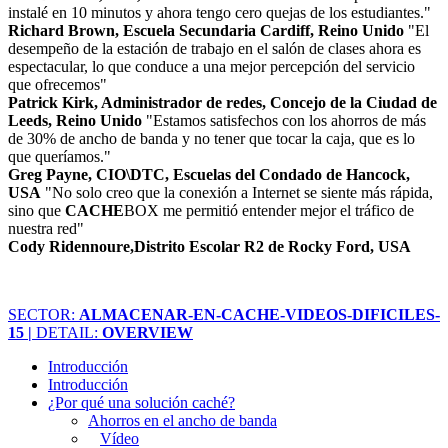
instalé en 10 minutos y ahora tengo cero quejas de los estudiantes."
Richard Brown, Escuela Secundaria Cardiff, Reino Unido
"El
desempeño de la estación de trabajo en el salón de clases ahora es
espectacular, lo que conduce a una mejor percepción del servicio
que ofrecemos"
Patrick Kirk, Administrador de redes, Concejo de la Ciudad de
Leeds, Reino Unido
"Estamos satisfechos con los ahorros de más
de 30% de ancho de banda y no tener que tocar la caja, que es lo
que queríamos."
Greg Payne, CIO\DTC, Escuelas del Condado de Hancock,
USA
"No solo creo que la conexión a Internet se siente más rápida,
sino que
CACHE
BOX me permitió entender mejor el tráfico de
nuestra red"
Cody Ridennoure,Distrito Escolar R2 de Rocky Ford, USA
SECTOR:
ALMACENAR-EN-CACHE-VIDEOS-DIFICILES-
15 |
DETAIL:
OVERVIEW
Introducción
Introducción
¿Por qué una solución caché?
Ahorros en el ancho de banda
Vídeo