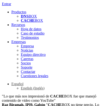
Entrar
Productos
DNS
BOX
CACHE
BOX
Recursos
Hoja de datos
Caso de estudio
Testimonios
Empresas
Empresa
Noticias
Equipo directivo
Carerras
Socios
Soporte
Contactar
Cuestiones legales
Español
English
(
Inglés
)
"Lo que más nos impresionó de
CACHE
BOX fue que manejó
contenido de video como YouTube"
Raz Biramah, IPI9, Gabón
"
CACHE
BOX no tiene precio. Lo