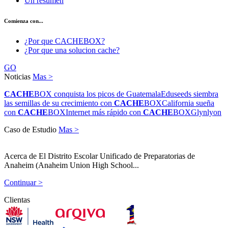
Un resumen
Comienza con...
¿Por que CACHEBOX?
¿Por que una solucion cache?
GO
Noticias
Mas >
CACHE
BOX conquista los picos de Guatemala
Eduseeds siembra
las semillas de su crecimiento con
CACHE
BOX
California sueña
con
CACHE
BOX
Internet más rápido con
CACHE
BOX
Glynlyon
Caso de Estudio
Mas >
Acerca de El Distrito Escolar Unificado de Preparatorias de
Anaheim (Anaheim Union High School...
Continuar >
Clientas