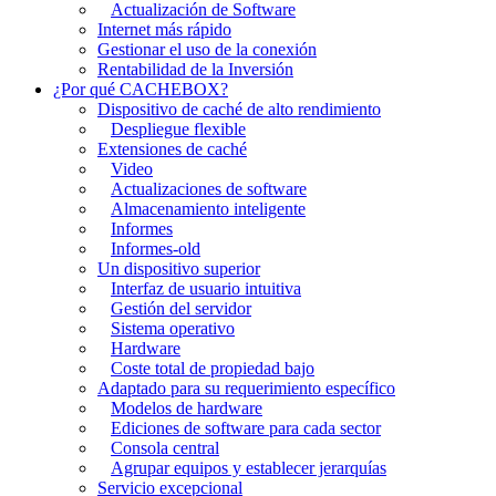
Actualización de Software
Internet más rápido
Gestionar el uso de la conexión
Rentabilidad de la Inversión
¿Por qué CACHEBOX?
Dispositivo de caché de alto rendimiento
Despliegue flexible
Extensiones de caché
Video
Actualizaciones de software
Almacenamiento inteligente
Informes
Informes-old
Un dispositivo superior
Interfaz de usuario intuitiva
Gestión del servidor
Sistema operativo
Hardware
Coste total de propiedad bajo
Adaptado para su requerimiento específico
Modelos de hardware
Ediciones de software para cada sector
Consola central
Agrupar equipos y establecer jerarquías
Servicio excepcional