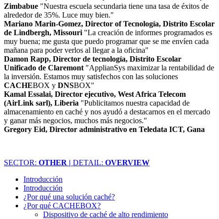
Zimbabue
"Nuestra escuela secundaria tiene una tasa de éxitos de
alrededor de 35%. Luce muy bien."
Mariano Marin-Gomez, Director of Tecnología, Distrito Escolar
de Lindbergh, Missouri
"La creación de informes programados es
muy buena; me gusta que puedo programar que se me envíen cada
mañana para poder verlos al llegar a la oficina"
Damon Rapp, Director de tecnología, Distrito Escolar
Unificado de Claremont
"ApplianSys maximizar la rentabilidad de
la inversión. Estamos muy satisfechos con las soluciones
CACHE
BOX y
DNS
BOX"
Kamal Essalai, Director ejecutivo, West Africa Telecom
(AirLink sarl), Liberia
"Publicitamos nuestra capacidad de
almacenamiento en caché y nos ayudó a destacarnos en el mercado
y ganar más negocios, muchos más negocios."
Gregory Eid, Director administrativo en Teledata ICT, Gana
SECTOR:
OTHER |
DETAIL:
OVERVIEW
Introducción
Introducción
¿Por qué una solución caché?
¿Por qué CACHEBOX?
Dispositivo de caché de alto rendimiento