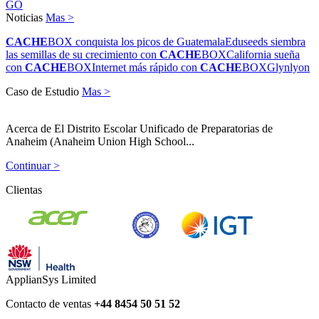
GO
Noticias
Mas >
CACHE
BOX conquista los picos de Guatemala
Eduseeds siembra
las semillas de su crecimiento con
CACHE
BOX
California sueña
con
CACHE
BOX
Internet más rápido con
CACHE
BOX
Glynlyon
Caso de Estudio
Mas >
Acerca de El Distrito Escolar Unificado de Preparatorias de
Anaheim (Anaheim Union High School...
Continuar >
Clientas
ApplianSys Limited
Contacto de ventas
+44 8454 50 51 52