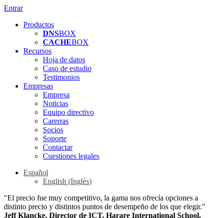
Entrar
Productos
DNS
BOX
CACHE
BOX
Recursos
Hoja de datos
Caso de estudio
Testimonios
Empresas
Empresa
Noticias
Equipo directivo
Carerras
Socios
Soporte
Contactar
Cuestiones legales
Español
English
(
Inglés
)
"El precio fue muy competitivo, la gama nos ofrecía opciones a
distinto precio y distintos puntos de desempeño de los que elegir."
Jeff Klancke, Director de ICT, Harare International School,