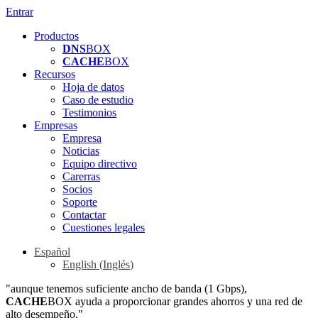
Entrar
Productos
DNS
BOX
CACHE
BOX
Recursos
Hoja de datos
Caso de estudio
Testimonios
Empresas
Empresa
Noticias
Equipo directivo
Carerras
Socios
Soporte
Contactar
Cuestiones legales
Español
English
(
Inglés
)
"aunque tenemos suficiente ancho de banda (1 Gbps),
CACHE
BOX ayuda a proporcionar grandes ahorros y una red de
alto desempeño."