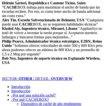
Helenio Sartori, Repubblica e Cantone Ticino, Suizo
"
CACHE
BOX trabaja para maximizar el ancho de banda que las
escuelas reciben. Por eso, es como tener ancho de banda adicional
sin costo extra."
Alex Tin, Escuela Subvencionada de Belmont, USA
"Cualquiera
puede usar
CACHE
BOX, no se requieren habilidades técnicas"
Khaled Aly, Ingeniero técnico, Miranet, Líbano
"ApplianSys no
trató de volver a inventar la rueda porque sí. Aceptaron nuestros
hallazgos y buscaron formas para mejorarlos..."
Philip Pearce, Administrador técnico estratégico, E2BN, Reino
Unido
"Solíamos ofrecer velocidades de entre 500 y 800 Kb/s pero
ahora podemos ofrecer un mínimo de 800 Kb/s y un promedio de
1,5 a 2 Meg por segundo"
Bob Ney, Ingeniero de soporte técnico en Esplanade Wireless,
USA
SECTOR:
OTHER |
DETAIL:
OVERVIEW
Introducción
Introducción
¿Por qué una solución caché?
¿Por qué CACHEBOX?
Dispositivo de caché de alto rendimiento