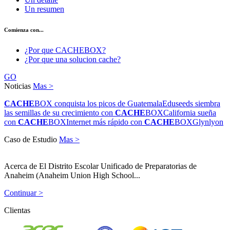
Un resumen
Comienza con...
¿Por que CACHEBOX?
¿Por que una solucion cache?
GO
Noticias
Mas >
CACHE
BOX conquista los picos de Guatemala
Eduseeds siembra
las semillas de su crecimiento con
CACHE
BOX
California sueña
con
CACHE
BOX
Internet más rápido con
CACHE
BOX
Glynlyon
Caso de Estudio
Mas >
Acerca de El Distrito Escolar Unificado de Preparatorias de
Anaheim (Anaheim Union High School...
Continuar >
Clientas