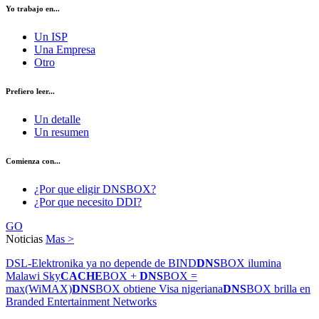
Yo trabajo en...
Un ISP
Una Empresa
Otro
Prefiero leer...
Un detalle
Un resumen
Comienza con...
¿Por que eligir DNSBOX?
¿Por que necesito DDI?
GO
Noticias
Mas >
DSL-Elektronika ya no depende de BIND
DNS
BOX ilumina
Malawi Sky
CACHE
BOX +
DNS
BOX =
max(WiMAX)
DNS
BOX obtiene Visa nigeriana
DNS
BOX brilla en
Branded Entertainment Networks