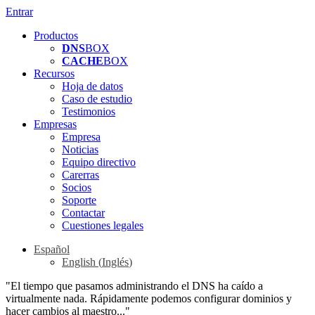
Entrar
Productos
DNS
BOX
CACHE
BOX
Recursos
Hoja de datos
Caso de estudio
Testimonios
Empresas
Empresa
Noticias
Equipo directivo
Carerras
Socios
Soporte
Contactar
Cuestiones legales
Español
English
(
Inglés
)
"El tiempo que pasamos administrando el DNS ha caído a
virtualmente nada. Rápidamente podemos configurar dominios y
hacer cambios al maestro..."