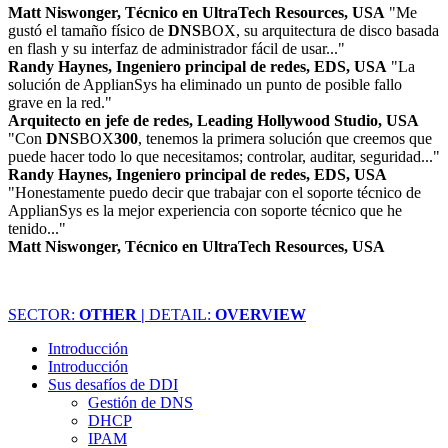
Matt Niswonger, Técnico en UltraTech Resources, USA
"Me
gustó el tamaño físico de
DNS
BOX, su arquitectura de disco basada
en flash y su interfaz de administrador fácil de usar..."
Randy Haynes, Ingeniero principal de redes, EDS, USA
"La
solución de ApplianSys ha eliminado un punto de posible fallo
grave en la red."
Arquitecto en jefe de redes, Leading Hollywood Studio, USA
"Con
DNS
BOX
300
, tenemos la primera solución que creemos que
puede hacer todo lo que necesitamos; controlar, auditar, seguridad..."
Randy Haynes, Ingeniero principal de redes, EDS, USA
"Honestamente puedo decir que trabajar con el soporte técnico de
ApplianSys es la mejor experiencia con soporte técnico que he
tenido..."
Matt Niswonger, Técnico en UltraTech Resources, USA
SECTOR:
OTHER |
DETAIL:
OVERVIEW
Introducción
Introducción
Sus desafíos de DDI
Gestión de DNS
DHCP
IPAM