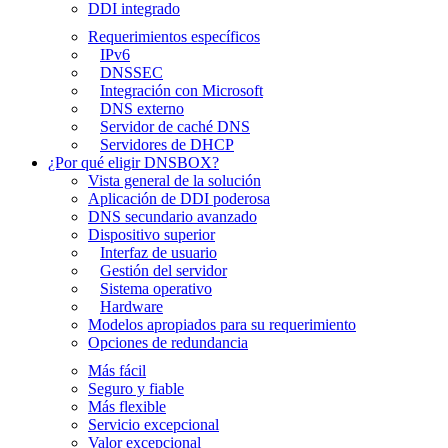
DDI integrado
Requerimientos específicos
IPv6
DNSSEC
Integración con Microsoft
DNS externo
Servidor de caché DNS
Servidores de DHCP
¿Por qué eligir DNSBOX?
Vista general de la solución
Aplicación de DDI poderosa
DNS secundario avanzado
Dispositivo superior
Interfaz de usuario
Gestión del servidor
Sistema operativo
Hardware
Modelos apropiados para su requerimiento
Opciones de redundancia
Más fácil
Seguro y fiable
Más flexible
Servicio excepcional
Valor excepcional