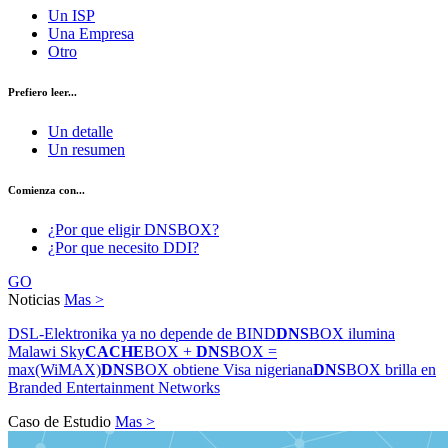
Un ISP
Una Empresa
Otro
Prefiero leer...
Un detalle
Un resumen
Comienza con...
¿Por que eligir DNSBOX?
¿Por que necesito DDI?
GO
Noticias
Mas >
DSL-Elektronika ya no depende de BIND
DNS
BOX ilumina
Malawi Sky
CACHE
BOX +
DNS
BOX =
max(WiMAX)
DNS
BOX obtiene Visa nigeriana
DNS
BOX brilla en
Branded Entertainment Networks
Caso de Estudio
Mas >