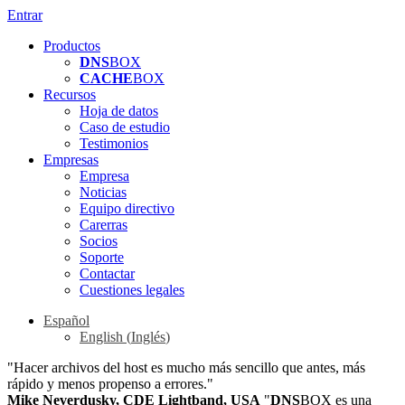
Entrar
Productos
DNS
BOX
CACHE
BOX
Recursos
Hoja de datos
Caso de estudio
Testimonios
Empresas
Empresa
Noticias
Equipo directivo
Carerras
Socios
Soporte
Contactar
Cuestiones legales
Español
English
(
Inglés
)
"Hacer archivos del host es mucho más sencillo que antes, más
rápido y menos propenso a errores."
Mike Neverdusky, CDE Lightband, USA
"
DNS
BOX es una