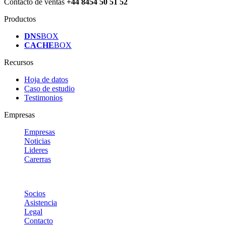
Contacto de ventas
+44 8454 50 51 52
Productos
DNS
BOX
CACHE
BOX
Recursos
Hoja de datos
Caso de estudio
Testimonios
Empresas
Empresas
Noticias
Lideres
Carerras
Socios
Asistencia
Legal
Contacto