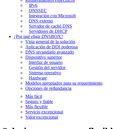
Requerimientos específicos
IPv6
DNSSEC
Integración con Microsoft
DNS externo
Servidor de caché DNS
Servidores de DHCP
¿Por qué eligir DNSBOX?
Vista general de la solución
Aplicación de DDI poderosa
DNS secundario avanzado
Dispositivo superior
Interfaz de usuario
Gestión del servidor
Sistema operativo
Hardware
Modelos apropiados para su requerimiento
Opciones de redundancia
Más fácil
Seguro y fiable
Más flexible
Servicio excepcional
Valor excepcional