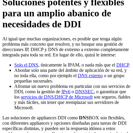
Soluciones potentes y flexibles
para un amplio abanico de
necesidades de DDI
Al igual que muchas organizaciones, es posible que tenga algún
problema más concreto que resolver, y no busque una gestión de
direcciones IP, DHCP y DNS de extremo a extremo completamente
integrada para toda su red. En lugar de ello, quizá le interese:
Solo el DNS
, únicamente la IPAM, o nada más que el
DHCP
.
Abordar solo una parte del ámbito de aplicación de su red, y
no toda ella, como por ejemplo el
DNS externo
o un grupo
pequeñas sucursales.
Afrontar un nuevo problema en particular con sus servicios de
DDI, como la gestión de
IPv6
o
DNSSEC
, o garantizar que
los
servicios de DNS/DHCP de Microsoft
son seguros, fiables
y más fáciles, sin tener que reemplazar sus servidores de
Microsoft.
Las soluciones de appliances DDI como
DNS
BOX son flexibles,
con diferentes appliances y opciones diseñadas para tareas de DDI
específicas distintas, y pueden ser la respuesta idónea a estos