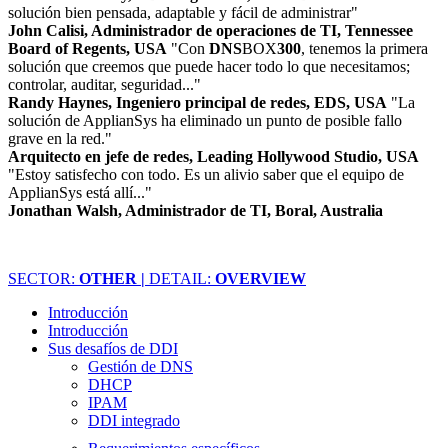
solución bien pensada, adaptable y fácil de administrar"
John Calisi, Administrador de operaciones de TI, Tennessee
Board of Regents, USA
"Con
DNS
BOX
300
, tenemos la primera
solución que creemos que puede hacer todo lo que necesitamos;
controlar, auditar, seguridad..."
Randy Haynes, Ingeniero principal de redes, EDS, USA
"La
solución de ApplianSys ha eliminado un punto de posible fallo
grave en la red."
Arquitecto en jefe de redes, Leading Hollywood Studio, USA
"Estoy satisfecho con todo. Es un alivio saber que el equipo de
ApplianSys está allí..."
Jonathan Walsh, Administrador de TI, Boral, Australia
SECTOR:
OTHER |
DETAIL:
OVERVIEW
Introducción
Introducción
Sus desafíos de DDI
Gestión de DNS
DHCP
IPAM
DDI integrado