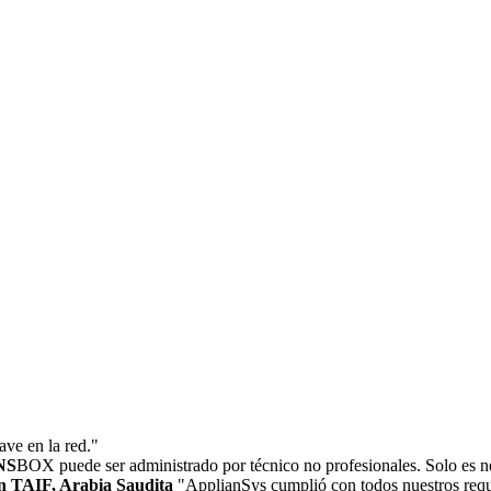
ave en la red."
NS
BOX puede ser administrado por técnico no profesionales. Solo es ne
ón TAIF, Arabia Saudita
"ApplianSys cumplió con todos nuestros req