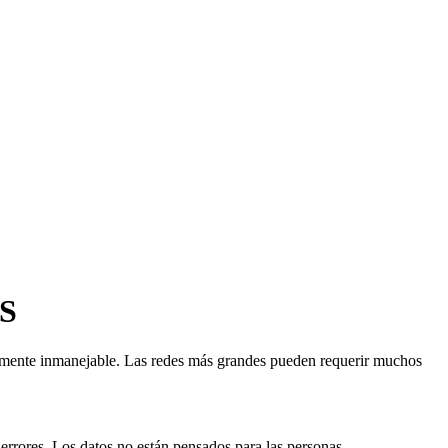
NS
mente inmanejable. Las redes más grandes pueden requerir muchos
 errores. Los datos no están pensados para las personas.