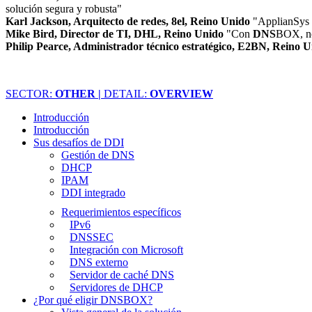
solución segura y robusta"
Karl Jackson, Arquitecto de redes, 8el, Reino Unido
"ApplianSys h
Mike Bird, Director de TI, DHL, Reino Unido
"Con
DNS
BOX, no 
Philip Pearce, Administrador técnico estratégico, E2BN, Reino 
SECTOR:
OTHER |
DETAIL:
OVERVIEW
Introducción
Introducción
Sus desafíos de DDI
Gestión de DNS
DHCP
IPAM
DDI integrado
Requerimientos específicos
IPv6
DNSSEC
Integración con Microsoft
DNS externo
Servidor de caché DNS
Servidores de DHCP
¿Por qué eligir DNSBOX?