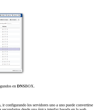
segundos en
DNS
BOX.
s, ir configurando los servidores uno a uno puede convertirse
s secundarios desde una única interfaz basada en la web.