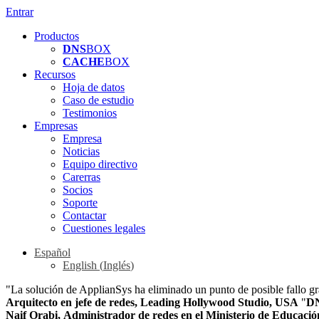
Entrar
Productos
DNS
BOX
CACHE
BOX
Recursos
Hoja de datos
Caso de estudio
Testimonios
Empresas
Empresa
Noticias
Equipo directivo
Carerras
Socios
Soporte
Contactar
Cuestiones legales
Español
English
(
Inglés
)
"La solución de ApplianSys ha eliminado un punto de posible fallo gr
Arquitecto en jefe de redes, Leading Hollywood Studio, USA
"
D
Naif Orabi, Administrador de redes en el Ministerio de Educaci