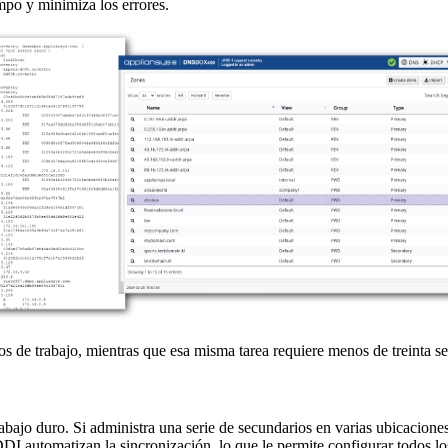
po y minimiza los errores.
s de trabajo, mientras que esa misma tarea requiere menos de treinta 
abajo duro. Si administra una serie de secundarios en varias ubicacione
 automatizan la sincronización, lo que le permite configurar todos lo