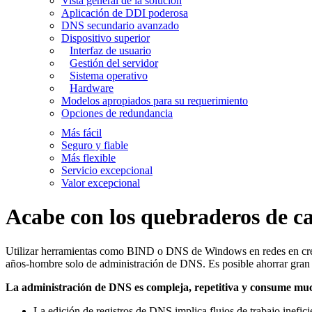
Vista general de la solución
Aplicación de DDI poderosa
DNS secundario avanzado
Dispositivo superior
Interfaz de usuario
Gestión del servidor
Sistema operativo
Hardware
Modelos apropiados para su requerimiento
Opciones de redundancia
Más fácil
Seguro y fiable
Más flexible
Servicio excepcional
Valor excepcional
Acabe con los quebraderos de c
Utilizar herramientas como BIND o DNS de Windows en redes en crec
años-hombre solo de administración de DNS. Es posible ahorrar gran 
La administración de DNS es compleja, repetitiva y consume mu
La edición de registros de DNS implica flujos de trabajo inefic