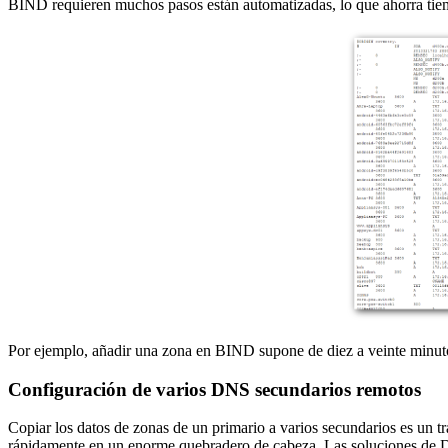
BIND requieren muchos pasos están automatizadas, lo que ahorra tiem
Por ejemplo, añadir una zona en BIND supone de diez a veinte minuto
Configuración de varios DNS secundarios remotos
Copiar los datos de zonas de un primario a varios secundarios es un tr
rápidamente en un enorme quebradero de cabeza. Las soluciones de DDI