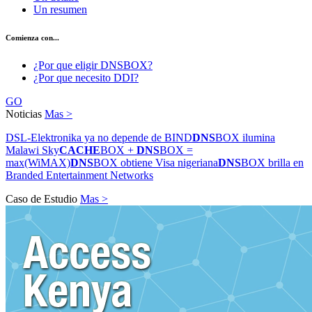
Un resumen
Comienza con...
¿Por que eligir DNSBOX?
¿Por que necesito DDI?
GO
Noticias
Mas >
DSL-Elektronika ya no depende de BIND
DNS
BOX ilumina
Malawi Sky
CACHE
BOX +
DNS
BOX =
max(WiMAX)
DNS
BOX obtiene Visa nigeriana
DNS
BOX brilla en
Branded Entertainment Networks
Caso de Estudio
Mas >