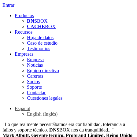
Entrar
Productos
DNS
BOX
CACHE
BOX
Recursos
Hoja de datos
Caso de estudio
Testimonios
Empresas
Empresa
Noticias
Equipo directivo
Carerras
Socios
Soporte
Contactar
Cuestiones legales
Español
English
(
Inglés
)
"Lo que realmente necesitábamos era confiabilidad, tolerancia a
fallos y soporte técnico.
DNS
BOX nos da tranquilidad..."
Mark Albutt, Gerente técnico, Probrand Limited, Reino Unido