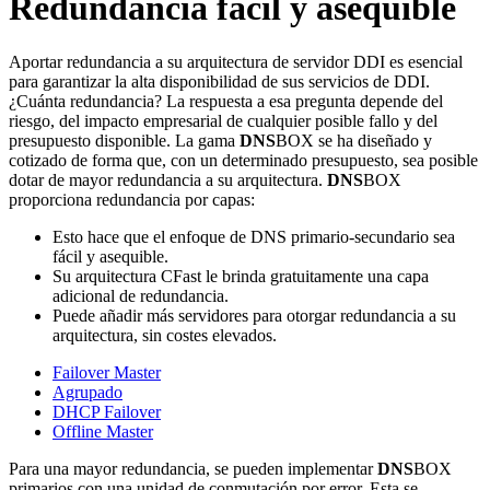
Redundancia fácil y asequible
Aportar redundancia a su arquitectura de servidor DDI es esencial
para garantizar la alta disponibilidad de sus servicios de DDI.
¿Cuánta redundancia? La respuesta a esa pregunta depende del
riesgo, del impacto empresarial de cualquier posible fallo y del
presupuesto disponible. La gama
DNS
BOX se ha diseñado y
cotizado de forma que, con un determinado presupuesto, sea posible
dotar de mayor redundancia a su arquitectura.
DNS
BOX
proporciona redundancia por capas:
Esto hace que el enfoque de DNS primario-secundario sea
fácil y asequible.
Su arquitectura CFast le brinda gratuitamente una capa
adicional de redundancia.
Puede añadir más servidores para otorgar redundancia a su
arquitectura, sin costes elevados.
Failover Master
Agrupado
DHCP Failover
Offline Master
Para una mayor redundancia, se pueden implementar
DNS
BOX
primarios con una unidad de conmutación por error. Esta se