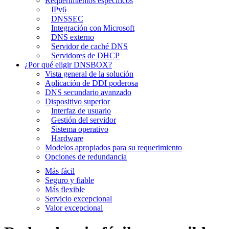
Requerimientos específicos
IPv6
DNSSEC
Integración con Microsoft
DNS externo
Servidor de caché DNS
Servidores de DHCP
¿Por qué eligir DNSBOX?
Vista general de la solución
Aplicación de DDI poderosa
DNS secundario avanzado
Dispositivo superior
Interfaz de usuario
Gestión del servidor
Sistema operativo
Hardware
Modelos apropiados para su requerimiento
Opciones de redundancia
Más fácil
Seguro y fiable
Más flexible
Servicio excepcional
Valor excepcional