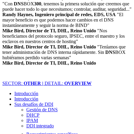
"Con
DNS
BOX
300
, tenemos la primera solución que creemos que
puede hacer todo lo que necesitamos; controlar, auditar, seguridad..."
Randy Haynes, Ingeniero principal de redes, EDS, USA
"El
mayor beneficio es que podemos hacer cambios en el DNS
instantáneamente y seguir la norma de BIND"
Mike Bird, Director de TI, DHL, Reino Unido
"Nos
beneficiamos del protocolo seguro, IPSEC, entre el maestro y los
esclavos en nuestros centros de hosting"
Mike Bird, Director de TI, DHL, Reino Unido
"Teníamos que
tener administración de DNS interna rápidamente. Sin
DNS
BOX
hubiéramos perdido varias semanas"
Mike Bird, Director de TI, DHL, Reino Unido
SECTOR:
OTHER |
DETAIL:
OVERVIEW
Introducción
Introducción
Sus desafíos de DDI
Gestión de DNS
DHCP
IPAM
DDI integrado