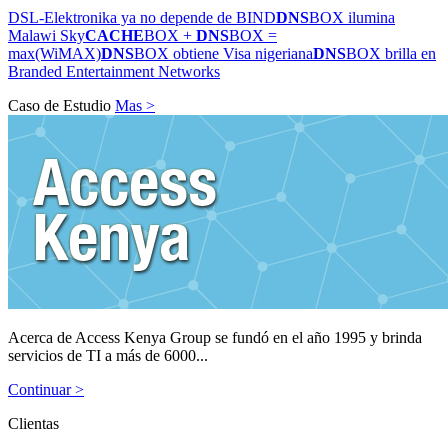
DSL-Elektronika ya no depende de BIND
DNS
BOX ilumina
Malawi Sky
CACHE
BOX +
DNS
BOX =
max(WiMAX)
DNS
BOX obtiene Visa nigeriana
DNS
BOX brilla en
Branded Entertainment Networks
Caso de Estudio
Mas >
Acerca de Access Kenya Group se fundó en el año 1995 y brinda
servicios de TI a más de 6000...
Continuar >
Clientas