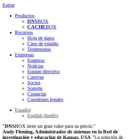
Entrar
Productos
DNS
BOX
CACHE
BOX
Recursos
Hoja de datos
Caso de estudio
Testimonios
Empresas
Empresa
Noticias
Equipo directivo
Carerras
Socios
Soporte
Contactar
Cuestiones legales
Español
English
(
Inglés
)
"
DNS
BOX tiene un gran valor para su precio."
Andy Fleming, Administrador de sistemas en la Red de
investigación y educación de Kansas, USA
"La solución de