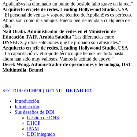
ApplianSys ha eliminado un punto de posible fallo grave en la red."
Arquitecto en jefe de redes, Leading Hollywood Studio, USA
"El personal de ventas y soporte técnico de ApplianSys es perfecto.
Ahora son como mis amigos. Puedo pedirle ayuda a cualquiera de
ellos."
Naif Orabi, Administrador de redes en el Ministerio de
Educación TAIF, Arabia Saudita
"Las diferencias entre
DNS
BOX y otras soluciones que he probado son abismales."
Arquitecto en jefe de redes, Leading Hollywood Studio, USA
"La capacitación y el soporte técnico que hemos recibido hasta
ahora han sido muy valiosos. Vamos la actitud de apoyo."
Derek Wong, Administrador de operaciones y tecnología, DST
Multimedia, Brunei
SECTOR:
OTHER |
DETAIL:
DETAILED
Introducción
Introducción
Sus desafíos de DDI
Gestión de DNS
DHCP
IPAM
DDI integrado