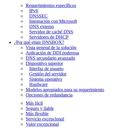
Requerimientos específicos
IPv6
DNSSEC
Integración con Microsoft
DNS externo
Servidor de caché DNS
Servidores de DHCP
¿Por qué eligir DNSBOX?
Vista general de la solución
Aplicación de DDI poderosa
DNS secundario avanzado
Dispositivo superior
Interfaz de usuario
Gestión del servidor
Sistema operativo
Hardware
Modelos apropiados para su requerimiento
Opciones de redundancia
Más fácil
Seguro y fiable
Más flexible
Servicio excepcional
Valor excepcional