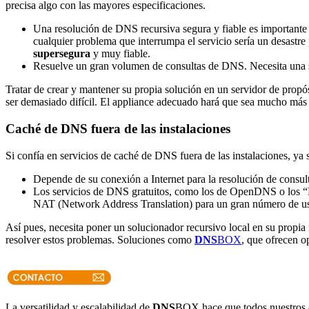
precisa algo con las mayores especificaciones.
Una resolución de DNS recursiva segura y fiable es importante 
cualquier problema que interrumpa el servicio sería un desastre
supersegura
y muy fiable.
Resuelve un gran volumen de consultas de DNS. Necesita una
Tratar de crear y mantener su propia solución en un servidor de propó
ser demasiado difícil. El appliance adecuado hará que sea mucho más 
Caché de DNS fuera de las instalaciones
Si confía en servicios de caché de DNS fuera de las instalaciones, ya 
Depende de su conexión a Internet para la resolución de consult
Los servicios de DNS gratuitos, como los de OpenDNS o los “
NAT (Network Address Translation) para un gran número de usua
Así pues, necesita poner un solucionador recursivo local en su propia 
resolver estos problemas. Soluciones como
DNS
BOX
, que ofrecen o
La versatilidad y escalabilidad de
DNS
BOX hace que todos nuestros cl