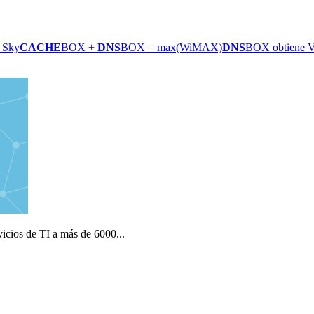
 Sky
CACHE
BOX +
DNS
BOX = max(WiMAX)
DNS
BOX obtiene Vi
icios de TI a más de 6000...