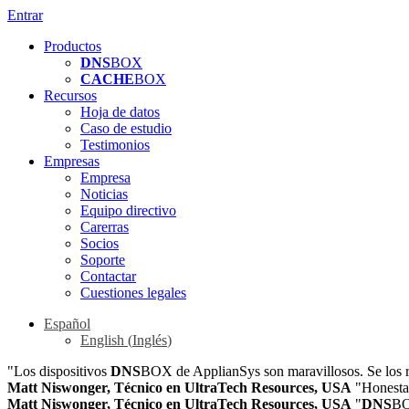
Entrar
Productos
DNS
BOX
CACHE
BOX
Recursos
Hoja de datos
Caso de estudio
Testimonios
Empresas
Empresa
Noticias
Equipo directivo
Carerras
Socios
Soporte
Contactar
Cuestiones legales
Español
English
(
Inglés
)
"Los dispositivos
DNS
BOX de ApplianSys son maravillosos. Se los r
Matt Niswonger, Técnico en UltraTech Resources, USA
"Honestam
Matt Niswonger, Técnico en UltraTech Resources, USA
"
DNS
BO