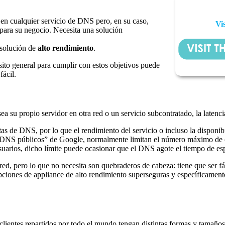
en cualquier servicio de DNS pero, en su caso,
Vi
 para su negocio. Necesita una solución
 solución de
alto rendimiento
.
sito general para cumplir con estos objetivos puede
fácil.
sea su propio servidor en otra red o un servicio subcontratado, la laten
as de DNS, por lo que el rendimiento del servicio o incluso la disponib
DNS públicos” de Google, normalmente limitan el número máximo de co
rios, dicho límite puede ocasionar que el DNS agote el tiempo de espe
red, pero lo que no necesita son quebraderos de cabeza: tiene que ser f
pciones de appliance de alto rendimiento superseguras y específicamen
ientes repartidos por todo el mundo tengan distintas formas y tamaños