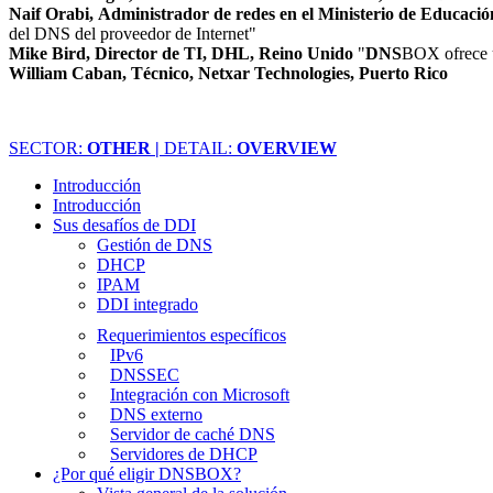
Naif Orabi, Administrador de redes en el Ministerio de Educaci
del DNS del proveedor de Internet"
Mike Bird, Director de TI, DHL, Reino Unido
"
DNS
BOX ofrece un
William Caban, Técnico, Netxar Technologies, Puerto Rico
SECTOR:
OTHER |
DETAIL:
OVERVIEW
Introducción
Introducción
Sus desafíos de DDI
Gestión de DNS
DHCP
IPAM
DDI integrado
Requerimientos específicos
IPv6
DNSSEC
Integración con Microsoft
DNS externo
Servidor de caché DNS
Servidores de DHCP
¿Por qué eligir DNSBOX?