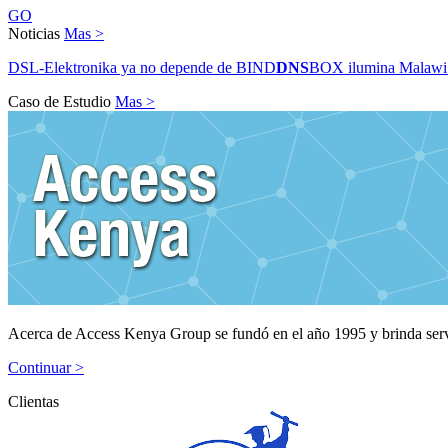
GO
Noticias
Mas >
DSL-Elektronika ya no depende de BIND
DNS
BOX ilumina Malawi
Caso de Estudio
Mas >
Acerca de Access Kenya Group se fundó en el año 1995 y brinda serv
Continuar >
Clientas