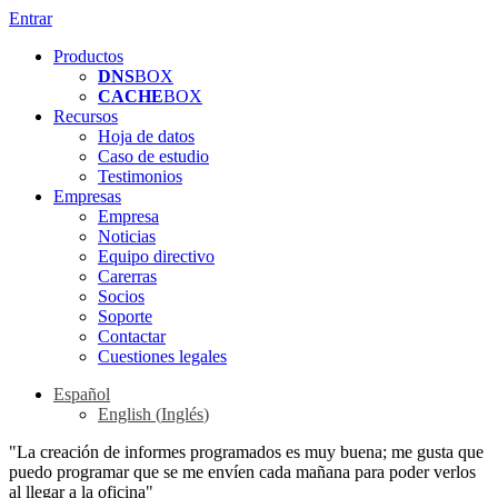
Entrar
Productos
DNS
BOX
CACHE
BOX
Recursos
Hoja de datos
Caso de estudio
Testimonios
Empresas
Empresa
Noticias
Equipo directivo
Carerras
Socios
Soporte
Contactar
Cuestiones legales
Español
English
(
Inglés
)
"La creación de informes programados es muy buena; me gusta que
puedo programar que se me envíen cada mañana para poder verlos
al llegar a la oficina"