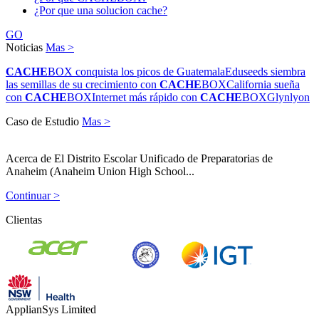
¿Por que una solucion cache?
GO
Noticias
Mas >
CACHE
BOX conquista los picos de Guatemala
Eduseeds siembra
las semillas de su crecimiento con
CACHE
BOX
California sueña
con
CACHE
BOX
Internet más rápido con
CACHE
BOX
Glynlyon
Caso de Estudio
Mas >
Acerca de El Distrito Escolar Unificado de Preparatorias de
Anaheim (Anaheim Union High School...
Continuar >
Clientas
ApplianSys Limited