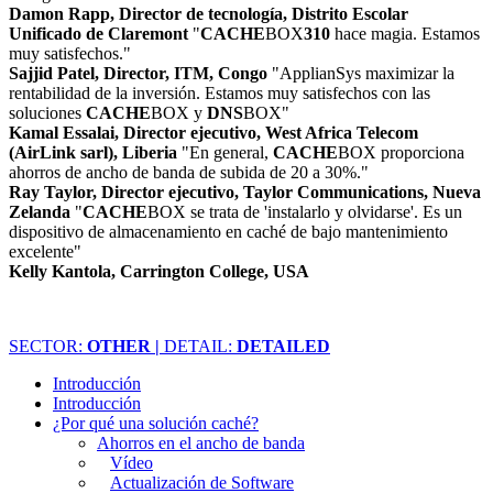
Damon Rapp, Director de tecnología, Distrito Escolar
Unificado de Claremont
"
CACHE
BOX
310
hace magia. Estamos
muy satisfechos."
Sajjid Patel, Director, ITM, Congo
"ApplianSys maximizar la
rentabilidad de la inversión. Estamos muy satisfechos con las
soluciones
CACHE
BOX y
DNS
BOX"
Kamal Essalai, Director ejecutivo, West Africa Telecom
(AirLink sarl), Liberia
"En general,
CACHE
BOX proporciona
ahorros de ancho de banda de subida de 20 a 30%."
Ray Taylor, Director ejecutivo, Taylor Communications, Nueva
Zelanda
"
CACHE
BOX se trata de 'instalarlo y olvidarse'. Es un
dispositivo de almacenamiento en caché de bajo mantenimiento
excelente"
Kelly Kantola, Carrington College, USA
SECTOR:
OTHER |
DETAIL:
DETAILED
Introducción
Introducción
¿Por qué una solución caché?
Ahorros en el ancho de banda
Vídeo
Actualización de Software