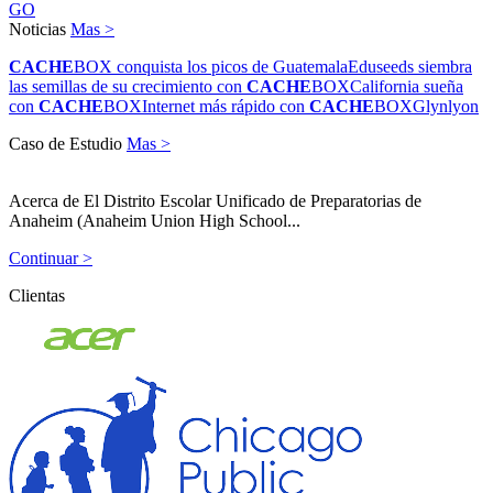
GO
Noticias
Mas >
CACHE
BOX conquista los picos de Guatemala
Eduseeds siembra
las semillas de su crecimiento con
CACHE
BOX
California sueña
con
CACHE
BOX
Internet más rápido con
CACHE
BOX
Glynlyon
Caso de Estudio
Mas >
Acerca de El Distrito Escolar Unificado de Preparatorias de
Anaheim (Anaheim Union High School...
Continuar >
Clientas