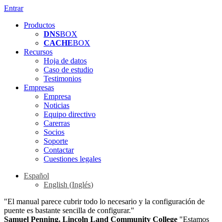
Entrar
Productos
DNS
BOX
CACHE
BOX
Recursos
Hoja de datos
Caso de estudio
Testimonios
Empresas
Empresa
Noticias
Equipo directivo
Carerras
Socios
Soporte
Contactar
Cuestiones legales
Español
English
(
Inglés
)
"El manual parece cubrir todo lo necesario y la configuración de
puente es bastante sencilla de configurar."
Samuel Penning, Lincoln Land Community College
"Estamos