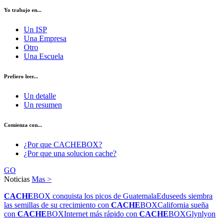
Yo trabajo en...
Un ISP
Una Empresa
Otro
Una Escuela
Prefiero leer...
Un detalle
Un resumen
Comienza con...
¿Por que CACHEBOX?
¿Por que una solucion cache?
GO
Noticias
Mas >
CACHE
BOX conquista los picos de Guatemala
Eduseeds siembra
las semillas de su crecimiento con
CACHE
BOX
California sueña
con
CACHE
BOX
Internet más rápido con
CACHE
BOX
Glynlyon