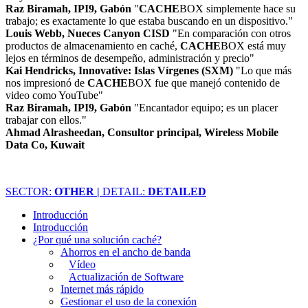
Raz Biramah, IPI9, Gabón
"
CACHE
BOX simplemente hace su
trabajo; es exactamente lo que estaba buscando en un dispositivo."
Louis Webb, Nueces Canyon CISD
"En comparación con otros
productos de almacenamiento en caché,
CACHE
BOX está muy
lejos en términos de desempeño, administración y precio"
Kai Hendricks, Innovative: Islas Vírgenes (SXM)
"Lo que más
nos impresionó de
CACHE
BOX fue que manejó contenido de
video como YouTube"
Raz Biramah, IPI9, Gabón
"Encantador equipo; es un placer
trabajar con ellos."
Ahmad Alrasheedan, Consultor principal, Wireless Mobile
Data Co, Kuwait
SECTOR:
OTHER |
DETAIL:
DETAILED
Introducción
Introducción
¿Por qué una solución caché?
Ahorros en el ancho de banda
Vídeo
Actualización de Software
Internet más rápido
Gestionar el uso de la conexión