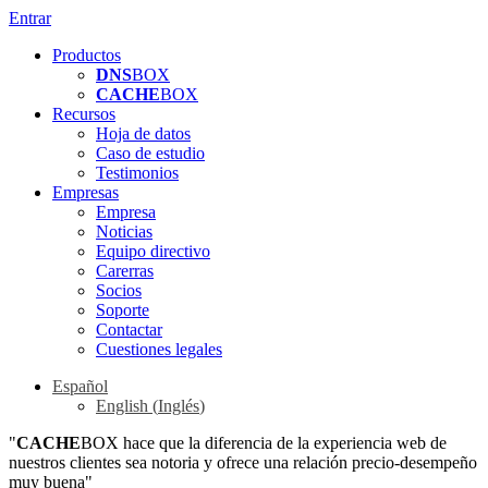
Entrar
Productos
DNS
BOX
CACHE
BOX
Recursos
Hoja de datos
Caso de estudio
Testimonios
Empresas
Empresa
Noticias
Equipo directivo
Carerras
Socios
Soporte
Contactar
Cuestiones legales
Español
English
(
Inglés
)
"
CACHE
BOX hace que la diferencia de la experiencia web de
nuestros clientes sea notoria y ofrece una relación precio-desempeño
muy buena"