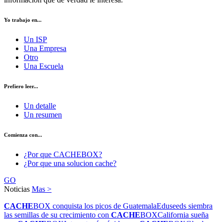
Yo trabajo en...
Un ISP
Una Empresa
Otro
Una Escuela
Prefiero leer...
Un detalle
Un resumen
Comienza con...
¿Por que CACHEBOX?
¿Por que una solucion cache?
GO
Noticias
Mas >
CACHE
BOX conquista los picos de Guatemala
Eduseeds siembra
las semillas de su crecimiento con
CACHE
BOX
California sueña