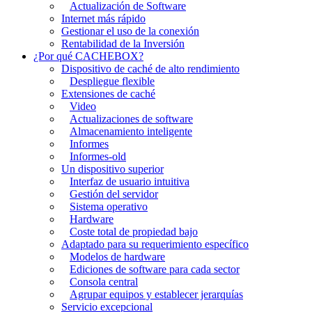
Actualización de Software
Internet más rápido
Gestionar el uso de la conexión
Rentabilidad de la Inversión
¿Por qué CACHEBOX?
Dispositivo de caché de alto rendimiento
Despliegue flexible
Extensiones de caché
Video
Actualizaciones de software
Almacenamiento inteligente
Informes
Informes-old
Un dispositivo superior
Interfaz de usuario intuitiva
Gestión del servidor
Sistema operativo
Hardware
Coste total de propiedad bajo
Adaptado para su requerimiento específico
Modelos de hardware
Ediciones de software para cada sector
Consola central
Agrupar equipos y establecer jerarquías
Servicio excepcional