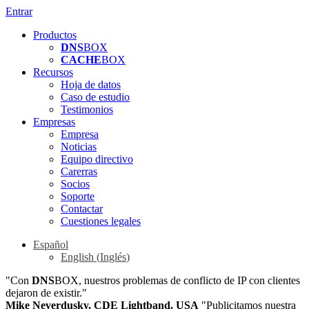
Entrar
Productos
DNS
BOX
CACHE
BOX
Recursos
Hoja de datos
Caso de estudio
Testimonios
Empresas
Empresa
Noticias
Equipo directivo
Carerras
Socios
Soporte
Contactar
Cuestiones legales
Español
English
(
Inglés
)
"Con
DNS
BOX, nuestros problemas de conflicto de IP con clientes
dejaron de existir."
Mike Neverdusky, CDE Lightband, USA
"Publicitamos nuestra