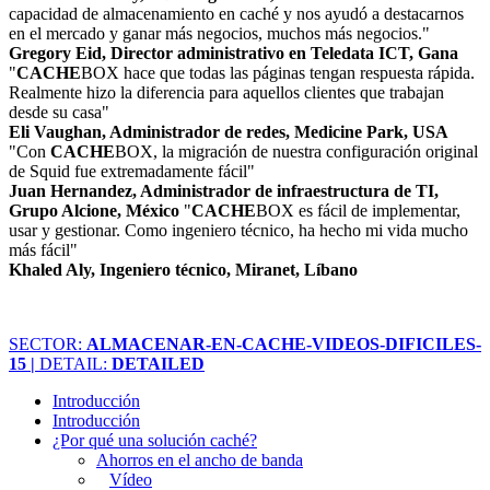
capacidad de almacenamiento en caché y nos ayudó a destacarnos
en el mercado y ganar más negocios, muchos más negocios."
Gregory Eid, Director administrativo en Teledata ICT, Gana
"
CACHE
BOX hace que todas las páginas tengan respuesta rápida.
Realmente hizo la diferencia para aquellos clientes que trabajan
desde su casa"
Eli Vaughan, Administrador de redes, Medicine Park, USA
"Con
CACHE
BOX, la migración de nuestra configuración original
de Squid fue extremadamente fácil"
Juan Hernandez, Administrador de infraestructura de TI,
Grupo Alcione, México
"
CACHE
BOX es fácil de implementar,
usar y gestionar. Como ingeniero técnico, ha hecho mi vida mucho
más fácil"
Khaled Aly, Ingeniero técnico, Miranet, Líbano
SECTOR:
ALMACENAR-EN-CACHE-VIDEOS-DIFICILES-
15 |
DETAIL:
DETAILED
Introducción
Introducción
¿Por qué una solución caché?
Ahorros en el ancho de banda
Vídeo