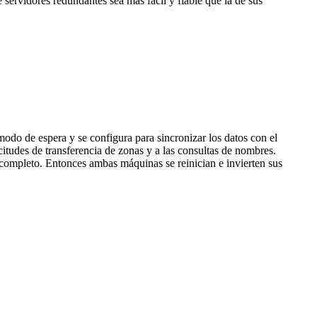
ervidores redundantes sea más fácil y fiable que la de sus
do de espera y se configura para sincronizar los datos con el
citudes de transferencia de zonas y a las consultas de nombres.
 completo. Entonces ambas máquinas se reinician e invierten sus