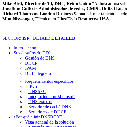
Mike Bird, Director de TI, DHL, Reino Unido
"Al buscar una solu
Jonathan Guthrie, Administrador de redes, CMPi - United Busi
Richard Thomson, London Business School
"Honestamente puedo d
Matt Niswonger, Técnico en UltraTech Resources, USA
SECTOR:
ISP |
DETAIL:
DETAILED
Introducción
Sus desafíos de DDI
Gestión de DNS
DHCP
IPAM
DDI integrado
Requerimientos específicos
IPv6
DNSSEC
Integración con Microsoft
DNS externo
Servidor de caché DNS
Servidores de DHCP
¿Por qué eligir DNSBOX?
Vista general de la solución