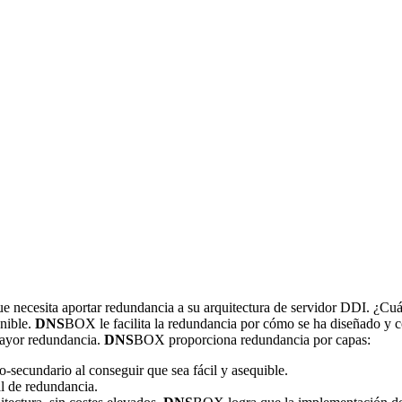
 que necesita aportar redundancia a su arquitectura de servidor DDI. ¿Cu
onible.
DNS
BOX le facilita la redundancia por cómo se ha diseñado y 
mayor redundancia.
DNS
BOX proporciona redundancia por capas:
-secundario al conseguir que sea fácil y asequible.
al de redundancia.