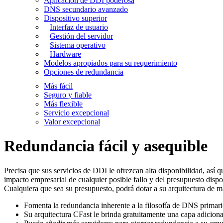
Aplicación de DDI poderosa
DNS secundario avanzado
Dispositivo superior
Interfaz de usuario
Gestión del servidor
Sistema operativo
Hardware
Modelos apropiados para su requerimiento
Opciones de redundancia
Más fácil
Seguro y fiable
Más flexible
Servicio excepcional
Valor excepcional
Redundancia fácil y asequible
Precisa que sus servicios de DDI le ofrezcan alta disponibilidad, así
impacto empresarial de cualquier posible fallo y del presupuesto disp
Cualquiera que sea su presupuesto, podrá dotar a su arquitectura de 
Fomenta la redundancia inherente a la filosofía de DNS primario
Su arquitectura CFast le brinda gratuitamente una capa adicion