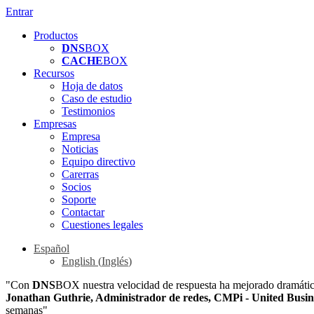
Entrar
Productos
DNS
BOX
CACHE
BOX
Recursos
Hoja de datos
Caso de estudio
Testimonios
Empresas
Empresa
Noticias
Equipo directivo
Carerras
Socios
Soporte
Contactar
Cuestiones legales
Español
English
(
Inglés
)
"Con
DNS
BOX nuestra velocidad de respuesta ha mejorado dramática
Jonathan Guthrie, Administrador de redes, CMPi - United Busi
semanas"