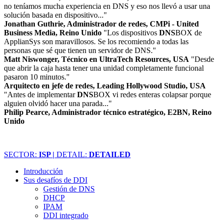
no teníamos mucha experiencia en DNS y eso nos llevó a usar una
solución basada en dispositivo..."
Jonathan Guthrie, Administrador de redes, CMPi - United
Business Media, Reino Unido
"Los dispositivos
DNS
BOX de
ApplianSys son maravillosos. Se los recomiendo a todas las
personas que sé que tienen un servidor de DNS."
Matt Niswonger, Técnico en UltraTech Resources, USA
"Desde
que abrir la caja hasta tener una unidad completamente funcional
pasaron 10 minutos."
Arquitecto en jefe de redes, Leading Hollywood Studio, USA
"Antes de implementar
DNS
BOX vi redes enteras colapsar porque
alguien olvidó hacer una parada..."
Philip Pearce, Administrador técnico estratégico, E2BN, Reino
Unido
SECTOR:
ISP |
DETAIL:
DETAILED
Introducción
Sus desafíos de DDI
Gestión de DNS
DHCP
IPAM
DDI integrado