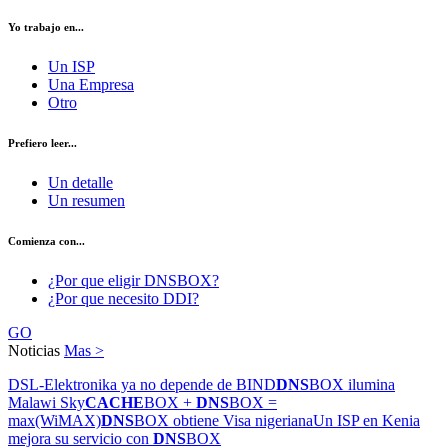
Yo trabajo en...
Un ISP
Una Empresa
Otro
Prefiero leer...
Un detalle
Un resumen
Comienza con...
¿Por que eligir DNSBOX?
¿Por que necesito DDI?
GO
Noticias
Mas >
DSL-Elektronika ya no depende de BIND
DNS
BOX ilumina
Malawi Sky
CACHE
BOX +
DNS
BOX =
max(WiMAX)
DNS
BOX obtiene Visa nigeriana
Un ISP en Kenia
mejora su servicio con
DNS
BOX