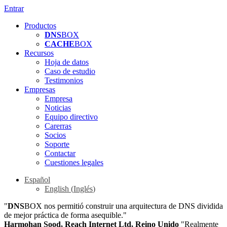
Entrar
Productos
DNS
BOX
CACHE
BOX
Recursos
Hoja de datos
Caso de estudio
Testimonios
Empresas
Empresa
Noticias
Equipo directivo
Carerras
Socios
Soporte
Contactar
Cuestiones legales
Español
English
(
Inglés
)
"
DNS
BOX nos permitió construir una arquitectura de DNS dividida
de mejor práctica de forma asequible."
Harmohan Sood, Reach Internet Ltd, Reino Unido
"Realmente