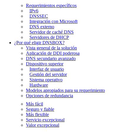
Requerimientos específicos
IPv6
DNSSEC
Integración con Microsoft
DNS externo
Servidor de caché DNS
Servidores de DHCP
¿Por qué eligir DNSBOX?
Vista general de la solución
Aplicación de DDI poderosa
DNS secundario avanzado
Dispositivo superior
Interfaz de usuario
Gestión del servidor
Sistema operativo
Hardware
Modelos apropiados para su requerimiento
Opciones de redundancia
Más fácil
Seguro y fiable
Más flexible
Servicio excepcional
Valor excepcional