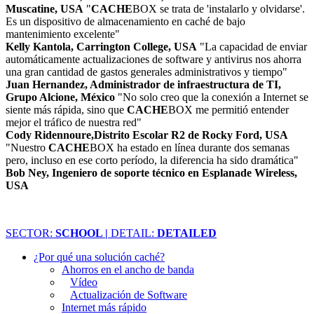
Muscatine, USA
"
CACHE
BOX se trata de 'instalarlo y olvidarse'.
Es un dispositivo de almacenamiento en caché de bajo
mantenimiento excelente"
Kelly Kantola, Carrington College, USA
"La capacidad de enviar
automáticamente actualizaciones de software y antivirus nos ahorra
una gran cantidad de gastos generales administrativos y tiempo"
Juan Hernandez, Administrador de infraestructura de TI,
Grupo Alcione, México
"No solo creo que la conexión a Internet se
siente más rápida, sino que
CACHE
BOX me permitió entender
mejor el tráfico de nuestra red"
Cody Ridennoure,Distrito Escolar R2 de Rocky Ford, USA
"Nuestro
CACHE
BOX ha estado en línea durante dos semanas
pero, incluso en ese corto período, la diferencia ha sido dramática"
Bob Ney, Ingeniero de soporte técnico en Esplanade Wireless,
USA
SECTOR:
SCHOOL |
DETAIL:
DETAILED
¿Por qué una solución caché?
Ahorros en el ancho de banda
Vídeo
Actualización de Software
Internet más rápido