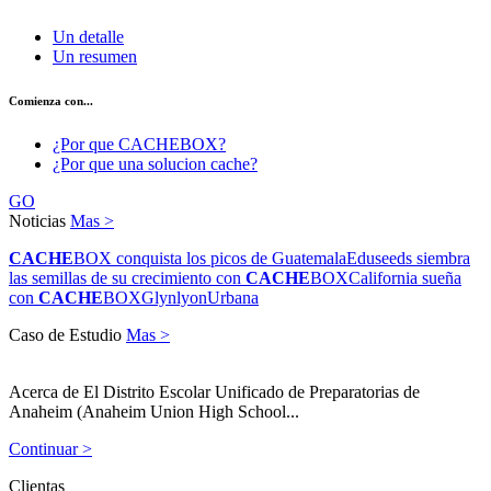
Un detalle
Un resumen
Comienza con...
¿Por que CACHEBOX?
¿Por que una solucion cache?
GO
Noticias
Mas >
CACHE
BOX conquista los picos de Guatemala
Eduseeds siembra
las semillas de su crecimiento con
CACHE
BOX
California sueña
con
CACHE
BOX
Glynlyon
Urbana
Caso de Estudio
Mas >
Acerca de El Distrito Escolar Unificado de Preparatorias de
Anaheim (Anaheim Union High School...
Continuar >
Clientas