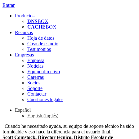
Entrar
Productos
DNS
BOX
CACHE
BOX
Recursos
Hoja de datos
Caso de estudio
Testimonios
Empresas
Empresa
Noticias
Equipo directivo
Carerras
Socios
Soporte
Contactar
Cuestiones legales
Español
English
(
Inglés
)
"Cuando he necesitado ayuda, su equipo de soporte técnico ha sido
formidable y eso hace la diferencia para el usuario final."
Scott Comstock, Director técnico, Distrito Escolar de