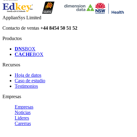
ApplianSys Limited
Contacto de ventas
+44 8454 50 51 52
Productos
DNS
BOX
CACHE
BOX
Recursos
Hoja de datos
Caso de estudio
Testimonios
Empresas
Empresas
Noticias
Lideres
Carerras