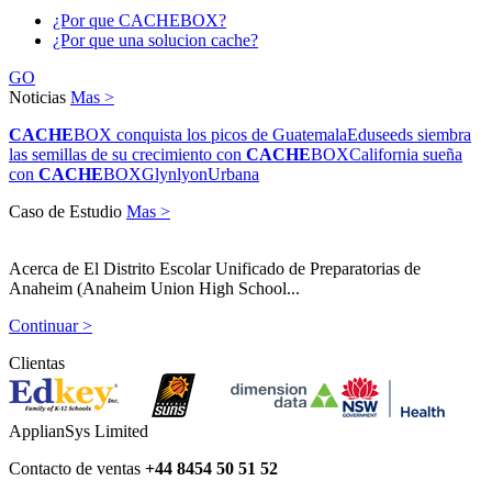
¿Por que CACHEBOX?
¿Por que una solucion cache?
GO
Noticias
Mas >
CACHE
BOX conquista los picos de Guatemala
Eduseeds siembra
las semillas de su crecimiento con
CACHE
BOX
California sueña
con
CACHE
BOX
Glynlyon
Urbana
Caso de Estudio
Mas >
Acerca de El Distrito Escolar Unificado de Preparatorias de
Anaheim (Anaheim Union High School...
Continuar >
Clientas
ApplianSys Limited
Contacto de ventas
+44 8454 50 51 52