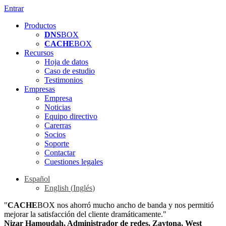
Entrar
Productos
DNS
BOX
CACHE
BOX
Recursos
Hoja de datos
Caso de estudio
Testimonios
Empresas
Empresa
Noticias
Equipo directivo
Carerras
Socios
Soporte
Contactar
Cuestiones legales
Español
English
(
Inglés
)
"
CACHE
BOX nos ahorró mucho ancho de banda y nos permitió
mejorar la satisfacción del cliente dramáticamente."
Nizar Hamoudah, Administrador de redes, Zaytona, West