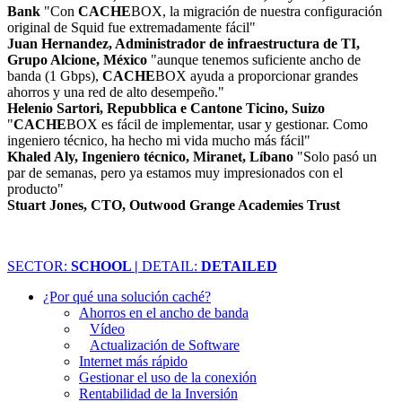
Bank
"Con
CACHE
BOX, la migración de nuestra configuración
original de Squid fue extremadamente fácil"
Juan Hernandez, Administrador de infraestructura de TI,
Grupo Alcione, México
"aunque tenemos suficiente ancho de
banda (1 Gbps),
CACHE
BOX ayuda a proporcionar grandes
ahorros y una red de alto desempeño."
Helenio Sartori, Repubblica e Cantone Ticino, Suizo
"
CACHE
BOX es fácil de implementar, usar y gestionar. Como
ingeniero técnico, ha hecho mi vida mucho más fácil"
Khaled Aly, Ingeniero técnico, Miranet, Líbano
"Solo pasó un
par de semanas, pero ya estamos muy impresionados con el
producto"
Stuart Jones, CTO, Outwood Grange Academies Trust
SECTOR:
SCHOOL |
DETAIL:
DETAILED
¿Por qué una solución caché?
Ahorros en el ancho de banda
Vídeo
Actualización de Software
Internet más rápido
Gestionar el uso de la conexión
Rentabilidad de la Inversión