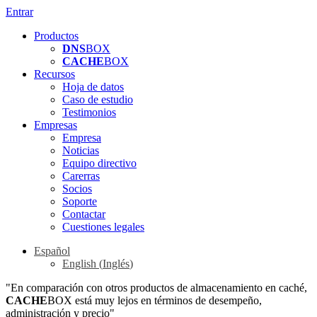
Entrar
Productos
DNS
BOX
CACHE
BOX
Recursos
Hoja de datos
Caso de estudio
Testimonios
Empresas
Empresa
Noticias
Equipo directivo
Carerras
Socios
Soporte
Contactar
Cuestiones legales
Español
English
(
Inglés
)
"En comparación con otros productos de almacenamiento en caché,
CACHE
BOX está muy lejos en términos de desempeño,
administración y precio"