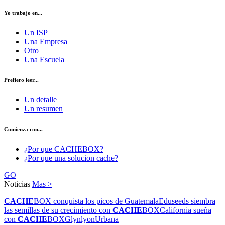
Yo trabajo en...
Un ISP
Una Empresa
Otro
Una Escuela
Prefiero leer...
Un detalle
Un resumen
Comienza con...
¿Por que CACHEBOX?
¿Por que una solucion cache?
GO
Noticias
Mas >
CACHE
BOX conquista los picos de Guatemala
Eduseeds siembra
las semillas de su crecimiento con
CACHE
BOX
California sueña
con
CACHE
BOX
Glynlyon
Urbana