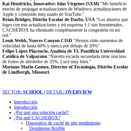
Kai Hendricks, Innovative: Islas Vírgenes (SXM)
"Me beneficio
mucho de propagar actualizaciones de Windows, actualizaciones de
Apple y contenido muy usado de YouTube."
Brian Bridges, Distrito Escolar de Darby, USA
"Los ahorros que
logro con mis actualizaciones y mi esquema 1:1 son fenomenales.
CACHEBOX ha eliminado completamente la congestión en mi
red."
Louis Webb, Nueces Canyon CISD
"Hemos visto aumentos de
velocidad de hasta 60% y nunca por debajo de 20%"
Felipe López Placencio, Analista de TI, Pontificia Universidad
Católica de Valparaíso
"Nuestra escuela secundaria tiene una tasa
de éxitos de alrededor de 35%. Luce muy bien."
Mariano Marin-Gomez, Director of Tecnología, Distrito Escolar
de Lindbergh, Missouri
SECTOR:
SCHOOL |
DETAIL:
OVERVIEW
Introducción
Introducción
¿Por qué una solución caché?
¿Por qué CACHEBOX?
Dispositivo de caché de alto rendimiento
Despliegue flexible