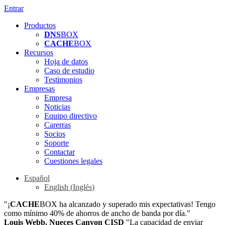
Entrar
Productos
DNS
BOX
CACHE
BOX
Recursos
Hoja de datos
Caso de estudio
Testimonios
Empresas
Empresa
Noticias
Equipo directivo
Carerras
Socios
Soporte
Contactar
Cuestiones legales
Español
English
(
Inglés
)
"¡
CACHE
BOX ha alcanzado y superado mis expectativas! Tengo
como mínimo 40% de ahorros de ancho de banda por día."
Louis Webb, Nueces Canyon CISD
"La capacidad de enviar