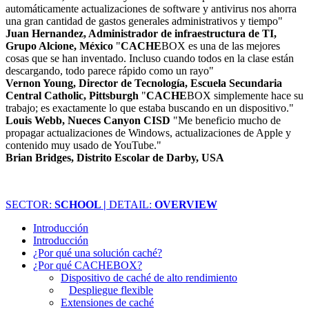
automáticamente actualizaciones de software y antivirus nos ahorra
una gran cantidad de gastos generales administrativos y tiempo"
Juan Hernandez, Administrador de infraestructura de TI,
Grupo Alcione, México
"
CACHE
BOX es una de las mejores
cosas que se han inventado. Incluso cuando todos en la clase están
descargando, todo parece rápido como un rayo"
Vernon Young, Director de Tecnología, Escuela Secundaria
Central Catholic, Pittsburgh
"
CACHE
BOX simplemente hace su
trabajo; es exactamente lo que estaba buscando en un dispositivo."
Louis Webb, Nueces Canyon CISD
"Me beneficio mucho de
propagar actualizaciones de Windows, actualizaciones de Apple y
contenido muy usado de YouTube."
Brian Bridges, Distrito Escolar de Darby, USA
SECTOR:
SCHOOL |
DETAIL:
OVERVIEW
Introducción
Introducción
¿Por qué una solución caché?
¿Por qué CACHEBOX?
Dispositivo de caché de alto rendimiento
Despliegue flexible
Extensiones de caché