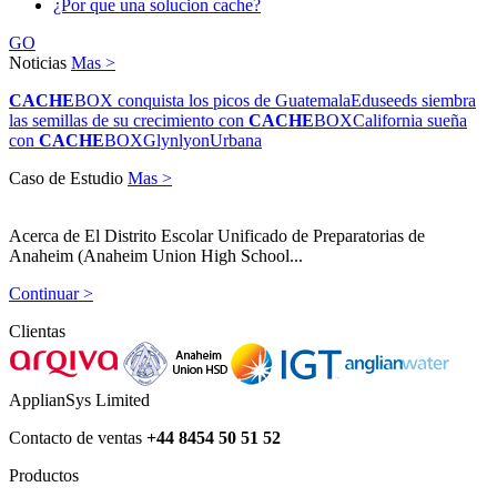
¿Por que una solucion cache?
GO
Noticias
Mas >
CACHE
BOX conquista los picos de Guatemala
Eduseeds siembra
las semillas de su crecimiento con
CACHE
BOX
California sueña
con
CACHE
BOX
Glynlyon
Urbana
Caso de Estudio
Mas >
Acerca de El Distrito Escolar Unificado de Preparatorias de
Anaheim (Anaheim Union High School...
Continuar >
Clientas
ApplianSys Limited
Contacto de ventas
+44 8454 50 51 52
Productos