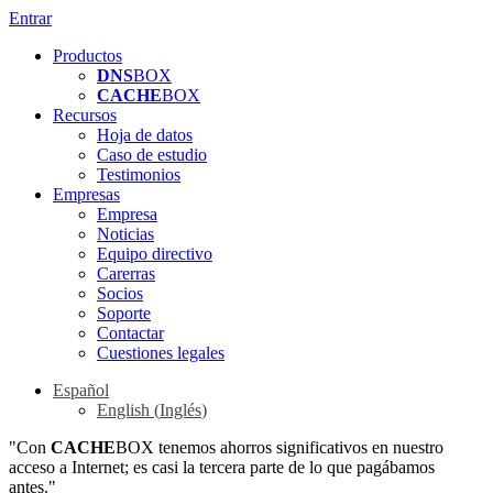
Entrar
Productos
DNS
BOX
CACHE
BOX
Recursos
Hoja de datos
Caso de estudio
Testimonios
Empresas
Empresa
Noticias
Equipo directivo
Carerras
Socios
Soporte
Contactar
Cuestiones legales
Español
English
(
Inglés
)
"Con
CACHE
BOX tenemos ahorros significativos en nuestro
acceso a Internet; es casi la tercera parte de lo que pagábamos
antes."