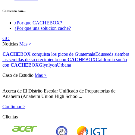
Comienza con...
¿Por que CACHEBOX?
¿Por que una solucion cache?
GO
Noticias
Mas >
CACHE
BOX conquista los picos de Guatemala
Eduseeds siembra
las semillas de su crecimiento con
CACHE
BOX
California sueña
con
CACHE
BOX
Glynlyon
Urbana
Caso de Estudio
Mas >
Acerca de El Distrito Escolar Unificado de Preparatorias de
Anaheim (Anaheim Union High School...
Continuar >
Clientas