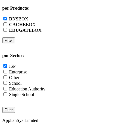
por Producto:
DNS
BOX
CACHE
BOX
EDUGATE
BOX
por Sector:
ISP
Enterprise
Other
School
Education Authority
Single School
ApplianSys Limited