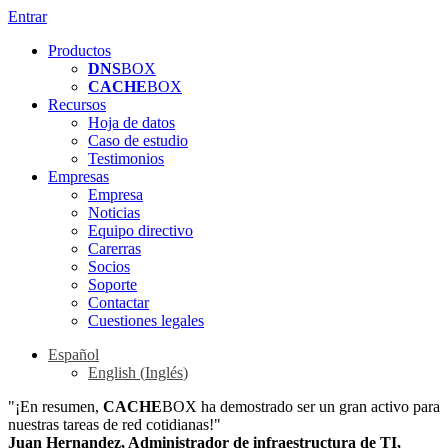
Entrar
Productos
DNS
BOX
CACHE
BOX
Recursos
Hoja de datos
Caso de estudio
Testimonios
Empresas
Empresa
Noticias
Equipo directivo
Carerras
Socios
Soporte
Contactar
Cuestiones legales
Español
English
(
Inglés
)
"¡En resumen,
CACHE
BOX ha demostrado ser un gran activo para
nuestras tareas de red cotidianas!"
Juan Hernandez, Administrador de infraestructura de TI,