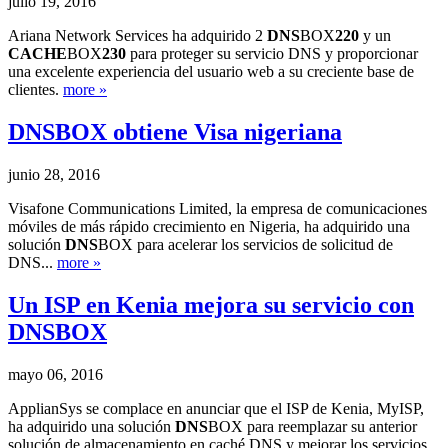
julio 19, 2016
Ariana Network Services ha adquirido 2
DNS
BOX
220
y un
CACHE
BOX
230
para proteger su servicio DNS y proporcionar
una excelente experiencia del usuario web a su creciente base de
clientes.
more »
DNS
BOX obtiene Visa nigeriana
junio 28, 2016
Visafone Communications Limited, la empresa de comunicaciones
móviles de más rápido crecimiento en Nigeria, ha adquirido una
solución
DNS
BOX para acelerar los servicios de solicitud de
DNS...
more »
Un ISP en Kenia mejora su servicio con
DNS
BOX
mayo 06, 2016
ApplianSys se complace en anunciar que el ISP de Kenia, MyISP,
ha adquirido una solución
DNS
BOX para reemplazar su anterior
solución de almacenamiento en caché DNS y mejorar los servicios