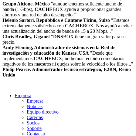
Grupo Alcione, México
"aunque tenemos suficiente ancho de
banda (1 Gbps),
CACHE
BOX ayuda a proporcionar grandes
ahorros y una red de alto desempeño."
Helenio Sartori, Repubblica e Cantone Ticino, Suizo
"Estamos
extremadamente satisfechos con
CACHE
BOX. Nos ayudó a evitar
una actualización del ancho de banda de 15 a 20 Mbps..."
Chris Bradley, Giganet
"
DNS
BOX tiene un gran valor para su
precio."
Andy Fleming, Administrador de sistemas en la Red de
investigación y educación de Kansas, USA
"Desde que
implementamos
CACHE
BOX, no hemos recibido comentarios
negativos de los maestros ni quejas sobre la velocidad o los filtros..."
Philip Pearce, Administrador técnico estratégico, E2BN, Reino
Unido
Empresa
Empresa
Noticias
Equipo directivo
Carerras
Socios
Soporte
Contactar