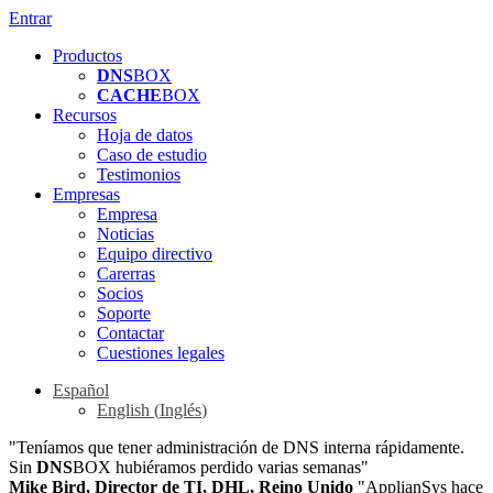
Entrar
Productos
DNS
BOX
CACHE
BOX
Recursos
Hoja de datos
Caso de estudio
Testimonios
Empresas
Empresa
Noticias
Equipo directivo
Carerras
Socios
Soporte
Contactar
Cuestiones legales
Español
English
(
Inglés
)
"Teníamos que tener administración de DNS interna rápidamente.
Sin
DNS
BOX hubiéramos perdido varias semanas"
Mike Bird, Director de TI, DHL, Reino Unido
"ApplianSys hace