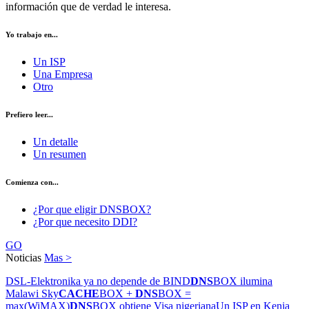
información que de verdad le interesa.
Yo trabajo en...
Un ISP
Una Empresa
Otro
Prefiero leer...
Un detalle
Un resumen
Comienza con...
¿Por que eligir DNSBOX?
¿Por que necesito DDI?
GO
Noticias
Mas >
DSL-Elektronika ya no depende de BIND
DNS
BOX ilumina
Malawi Sky
CACHE
BOX +
DNS
BOX =
max(WiMAX)
DNS
BOX obtiene Visa nigeriana
Un ISP en Kenia