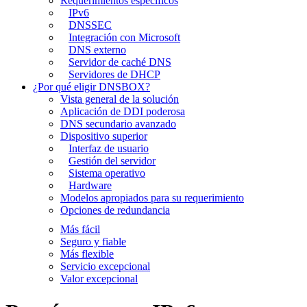
Requerimientos específicos
IPv6
DNSSEC
Integración con Microsoft
DNS externo
Servidor de caché DNS
Servidores de DHCP
¿Por qué eligir DNSBOX?
Vista general de la solución
Aplicación de DDI poderosa
DNS secundario avanzado
Dispositivo superior
Interfaz de usuario
Gestión del servidor
Sistema operativo
Hardware
Modelos apropiados para su requerimiento
Opciones de redundancia
Más fácil
Seguro y fiable
Más flexible
Servicio excepcional
Valor excepcional