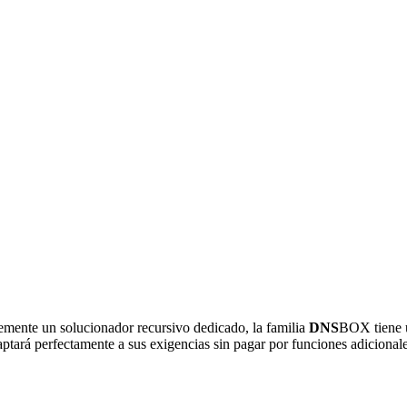
emente un solucionador recursivo dedicado, la familia
DNS
BOX tiene u
tará perfectamente a sus exigencias sin pagar por funciones adicionales