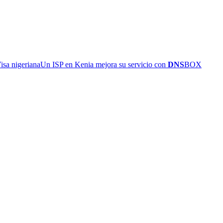
sa nigeriana
Un ISP en Kenia mejora su servicio con
DNS
BOX