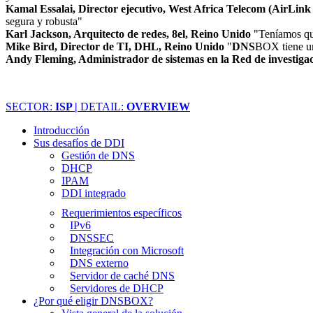
Kamal Essalai, Director ejecutivo, West Africa Telecom (AirLink 
segura y robusta"
Karl Jackson, Arquitecto de redes, 8el, Reino Unido
"Teníamos qu
Mike Bird, Director de TI, DHL, Reino Unido
"
DNS
BOX tiene un
Andy Fleming, Administrador de sistemas en la Red de investig
SECTOR:
ISP |
DETAIL:
OVERVIEW
Introducción
Sus desafíos de DDI
Gestión de DNS
DHCP
IPAM
DDI integrado
Requerimientos específicos
IPv6
DNSSEC
Integración con Microsoft
DNS externo
Servidor de caché DNS
Servidores de DHCP
¿Por qué eligir DNSBOX?