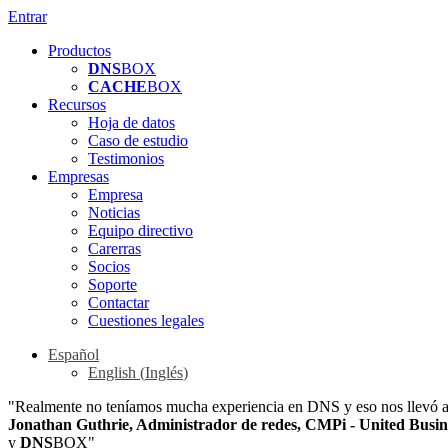
Entrar
Productos
DNS
BOX
CACHE
BOX
Recursos
Hoja de datos
Caso de estudio
Testimonios
Empresas
Empresa
Noticias
Equipo directivo
Carerras
Socios
Soporte
Contactar
Cuestiones legales
Español
English
(
Inglés
)
"Realmente no teníamos mucha experiencia en DNS y eso nos llevó a u
Jonathan Guthrie, Administrador de redes, CMPi - United Busi
y
DNS
BOX"