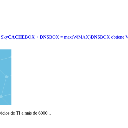
 Sky
CACHE
BOX +
DNS
BOX = max(WiMAX)
DNS
BOX obtiene Vi
icios de TI a más de 6000...