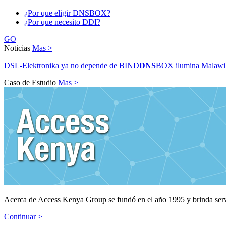
¿Por que eligir DNSBOX?
¿Por que necesito DDI?
GO
Noticias
Mas >
DSL-Elektronika ya no depende de BIND
DNS
BOX ilumina Malawi
Caso de Estudio
Mas >
Acerca de Access Kenya Group se fundó en el año 1995 y brinda serv
Continuar >