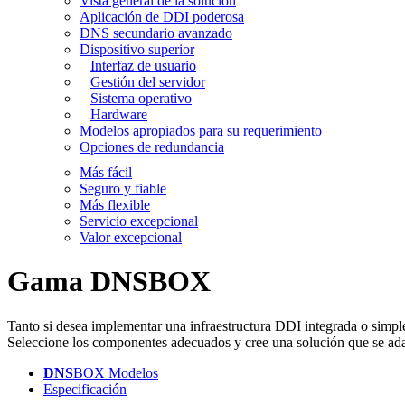
Vista general de la solución
Aplicación de DDI poderosa
DNS secundario avanzado
Dispositivo superior
Interfaz de usuario
Gestión del servidor
Sistema operativo
Hardware
Modelos apropiados para su requerimiento
Opciones de redundancia
Más fácil
Seguro y fiable
Más flexible
Servicio excepcional
Valor excepcional
Gama DNSBOX
Tanto si desea implementar una infraestructura DDI integrada o simpl
Seleccione los componentes adecuados y cree una solución que se adap
DNS
BOX Modelos
Especificación