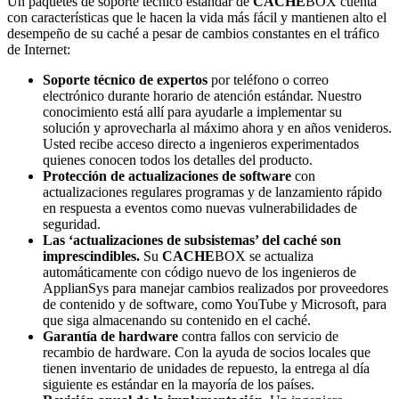
Un paquetes de soporte técnico estándar de
CACHE
BOX cuenta
con características que le hacen la vida más fácil y mantienen alto el
desempeño de su caché a pesar de cambios constantes en el tráfico
de Internet:
Soporte técnico de expertos
por teléfono o correo
electrónico durante horario de atención estándar. Nuestro
conocimiento está allí para ayudarle a implementar su
solución y aprovecharla al máximo ahora y en años venideros.
Usted recibe acceso directo a ingenieros experimentados
quienes conocen todos los detalles del producto.
Protección de actualizaciones de software
con
actualizaciones regulares programas y de lanzamiento rápido
en respuesta a eventos como nuevas vulnerabilidades de
seguridad.
Las ‘actualizaciones de subsistemas’ del caché son
imprescindibles.
Su
CACHE
BOX se actualiza
automáticamente con código nuevo de los ingenieros de
ApplianSys para manejar cambios realizados por proveedores
de contenido y de software, como YouTube y Microsoft, para
que siga almacenando su contenido en el caché.
Garantía de hardware
contra fallos con servicio de
recambio de hardware. Con la ayuda de socios locales que
tienen inventario de unidades de repuesto, la entrega al día
siguiente es estándar en la mayoría de los países.