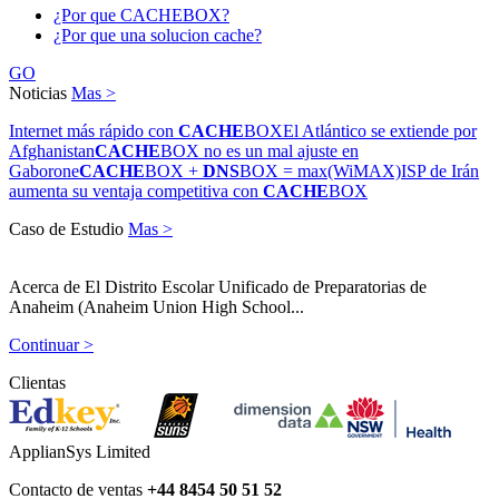
¿Por que CACHEBOX?
¿Por que una solucion cache?
GO
Noticias
Mas >
Internet más rápido con
CACHE
BOX
El Atlántico se extiende por
Afghanistan
CACHE
BOX no es un mal ajuste en
Gaborone
CACHE
BOX +
DNS
BOX = max(WiMAX)
ISP de Irán
aumenta su ventaja competitiva con
CACHE
BOX
Caso de Estudio
Mas >
Acerca de El Distrito Escolar Unificado de Preparatorias de
Anaheim (Anaheim Union High School...
Continuar >
Clientas
ApplianSys Limited
Contacto de ventas
+44 8454 50 51 52