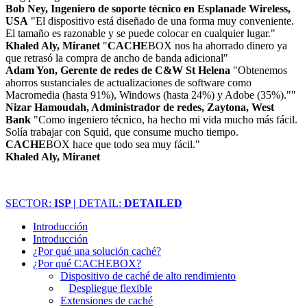
Bob Ney, Ingeniero de soporte técnico en Esplanade Wireless,
USA
"El dispositivo está diseñado de una forma muy conveniente.
El tamaño es razonable y se puede colocar en cualquier lugar."
Khaled Aly, Miranet
"
CACHE
BOX nos ha ahorrado dinero ya
que retrasó la compra de ancho de banda adicional"
Adam Yon, Gerente de redes de C&W St Helena
"Obtenemos
ahorros sustanciales de actualizaciones de software como
Macromedia (hasta 91%), Windows (hasta 24%) y Adobe (35%).""
Nizar Hamoudah, Administrador de redes, Zaytona, West
Bank
"Como ingeniero técnico, ha hecho mi vida mucho más fácil.
Solía trabajar con Squid, que consume mucho tiempo.
CACHE
BOX hace que todo sea muy fácil."
Khaled Aly, Miranet
SECTOR:
ISP |
DETAIL:
DETAILED
Introducción
Introducción
¿Por qué una solución caché?
¿Por qué CACHEBOX?
Dispositivo de caché de alto rendimiento
Despliegue flexible
Extensiones de caché