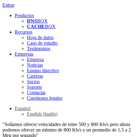
Entrar
Productos
DNS
BOX
CACHE
BOX
Recursos
Hoja de datos
Caso de estudio
Testimonios
Empresas
Empresa
Noticias
Equipo directivo
Carerras
Socios
Soporte
Contactar
Cuestiones legales
Español
English
(
Inglés
)
"Solíamos ofrecer velocidades de entre 500 y 800 Kb/s pero ahora
podemos ofrecer un mínimo de 800 Kb/s y un promedio de 1,5 a 2
Meg por segundo"