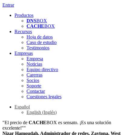
Entrar
Productos
DNS
BOX
CACHE
BOX
Recursos
Hoja de datos
Caso de estudio
Testimonios
Empresas
Empresa
Noticias
Equipo directivo
Carerras
Socios
Soporte
Contactar
Cuestiones legales
Español
English
(
Inglés
)
"El precio de
CACHE
BOX es sensato. ¡Es una solución
excelente!""
Nizar Hamoudah, Administrador de redes, Zaytona, West