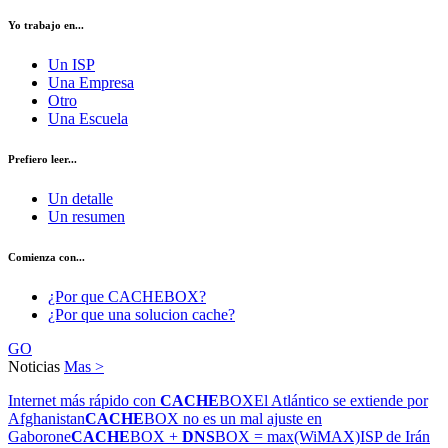
Yo trabajo en...
Un ISP
Una Empresa
Otro
Una Escuela
Prefiero leer...
Un detalle
Un resumen
Comienza con...
¿Por que CACHEBOX?
¿Por que una solucion cache?
GO
Noticias
Mas >
Internet más rápido con
CACHE
BOX
El Atlántico se extiende por
Afghanistan
CACHE
BOX no es un mal ajuste en
Gaborone
CACHE
BOX +
DNS
BOX = max(WiMAX)
ISP de Irán