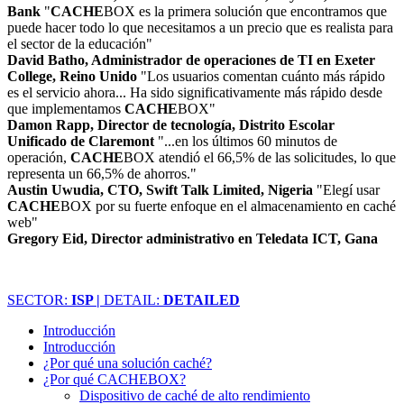
Bank
"
CACHE
BOX es la primera solución que encontramos que
puede hacer todo lo que necesitamos a un precio que es realista para
el sector de la educación"
David Batho, Administrador de operaciones de TI en Exeter
College, Reino Unido
"Los usuarios comentan cuánto más rápido
es el servicio ahora... Ha sido significativamente más rápido desde
que implementamos
CACHE
BOX"
Damon Rapp, Director de tecnología, Distrito Escolar
Unificado de Claremont
"...en los últimos 60 minutos de
operación,
CACHE
BOX atendió el 66,5% de las solicitudes, lo que
representa un 66,5% de ahorros."
Austin Uwudia, CTO, Swift Talk Limited, Nigeria
"Elegí usar
CACHE
BOX por su fuerte enfoque en el almacenamiento en caché
web"
Gregory Eid, Director administrativo en Teledata ICT, Gana
SECTOR:
ISP |
DETAIL:
DETAILED
Introducción
Introducción
¿Por qué una solución caché?
¿Por qué CACHEBOX?
Dispositivo de caché de alto rendimiento