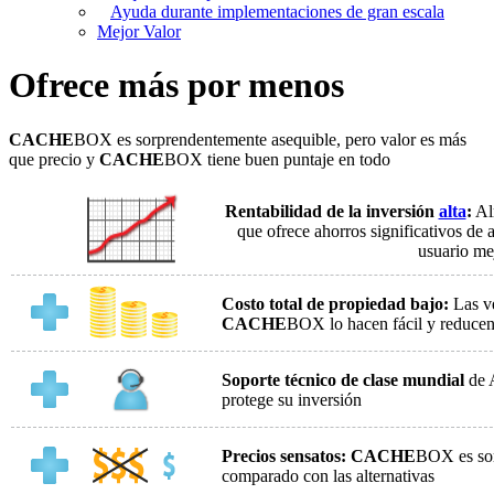
Ayuda durante implementaciones de gran escala
Mejor Valor
Ofrece más por menos
CACHE
BOX es sorprendentemente asequible, pero valor es más
que precio y
CACHE
BOX tiene buen puntaje en todo
Rentabilidad de la inversión
alta
:
Al
que ofrece ahorros significativos de
usuario me
Costo total de propiedad bajo:
Las ve
CACHE
BOX lo hacen fácil y reducen
Soporte técnico de clase mundial
de 
protege su inversión
Precios sensatos: CACHE
BOX es sor
comparado con las alternativas