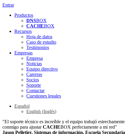
Entrar
Productos
DNS
BOX
CACHE
BOX
Recursos
Hoja de datos
Caso de estudio
Testimonios
Empresas
Empresa
Noticias
Equipo directivo
Carerras
Socios
Soporte
Contactar
Cuestiones legales
Español
English
(
Inglés
)
"El soporte técnico es increíble y el equipo trabajó estrechamente
conmigo para ajustar
CACHE
BOX perfectamente a mi red"
Jason Pelletier, Sistemas de información, Escuela Secundaria