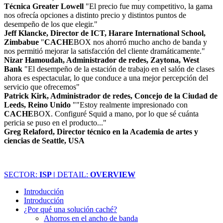
Técnica Greater Lowell
"El precio fue muy competitivo, la gama
nos ofrecía opciones a distinto precio y distintos puntos de
desempeño de los que elegir."
Jeff Klancke, Director de ICT, Harare International School,
Zimbabue
"
CACHE
BOX nos ahorró mucho ancho de banda y
nos permitió mejorar la satisfacción del cliente dramáticamente."
Nizar Hamoudah, Administrador de redes, Zaytona, West
Bank
"El desempeño de la estación de trabajo en el salón de clases
ahora es espectacular, lo que conduce a una mejor percepción del
servicio que ofrecemos"
Patrick Kirk, Administrador de redes, Concejo de la Ciudad de
Leeds, Reino Unido
""Estoy realmente impresionado con
CACHE
BOX. Configuré Squid a mano, por lo que sé cuánta
pericia se puso en el producto..."
Greg Relaford, Director técnico en la Academia de artes y
ciencias de Seattle, USA
SECTOR:
ISP |
DETAIL:
OVERVIEW
Introducción
Introducción
¿Por qué una solución caché?
Ahorros en el ancho de banda