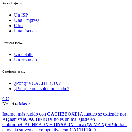
Yo trabajo en...
Un ISP
Una Empresa
Otro
Una Escuela
Prefiero leer...
Un detalle
Un resumen
Comienza con...
¿Por que CACHEBOX?
¿Por que una solucion cache?
GO
Noticias
Mas >
Internet más rápido con
CACHE
BOX
El Atlántico se extiende por
Afghanistan
CACHE
BOX no es un mal ajuste en
Gaborone
CACHE
BOX +
DNS
BOX = max(WiMAX)
ISP de Irán
aumenta su ventaja competitiva con
CACHE
BOX