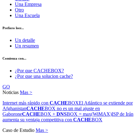
Una Empresa
Otro
Una Escuela
Prefiero leer...
Un detalle
Un resumen
Comienza con...
¿Por que CACHEBOX?
¿Por que una solucion cache?
GO
Noticias
Mas >
Internet más rápido con
CACHE
BOX
El Atlántico se extiende por
Afghanistan
CACHE
BOX no es un mal ajuste en
Gaborone
CACHE
BOX +
DNS
BOX = max(WiMAX)
ISP de Irán
aumenta su ventaja competitiva con
CACHE
BOX
Caso de Estudio
Mas >