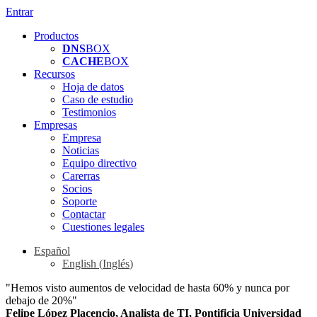
Entrar
Productos
DNS
BOX
CACHE
BOX
Recursos
Hoja de datos
Caso de estudio
Testimonios
Empresas
Empresa
Noticias
Equipo directivo
Carerras
Socios
Soporte
Contactar
Cuestiones legales
Español
English
(
Inglés
)
"Hemos visto aumentos de velocidad de hasta 60% y nunca por
debajo de 20%"
Felipe López Placencio, Analista de TI, Pontificia Universidad