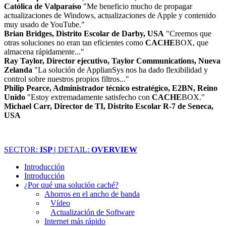
Católica de Valparaíso
"Me beneficio mucho de propagar
actualizaciones de Windows, actualizaciones de Apple y contenido
muy usado de YouTube."
Brian Bridges, Distrito Escolar de Darby, USA
"Creemos que
otras soluciones no eran tan eficientes como
CACHE
BOX, que
almacena rápidamente..."
Ray Taylor, Director ejecutivo, Taylor Communications, Nueva
Zelanda
"La solución de ApplianSys nos ha dado flexibilidad y
control sobre nuestros propios filtros..."
Philip Pearce, Administrador técnico estratégico, E2BN, Reino
Unido
"Estoy extremadamente satisfecho con
CACHE
BOX."
Michael Carr, Director de TI, Distrito Escolar R-7 de Seneca,
USA
SECTOR:
ISP |
DETAIL:
OVERVIEW
Introducción
Introducción
¿Por qué una solución caché?
Ahorros en el ancho de banda
Vídeo
Actualización de Software
Internet más rápido