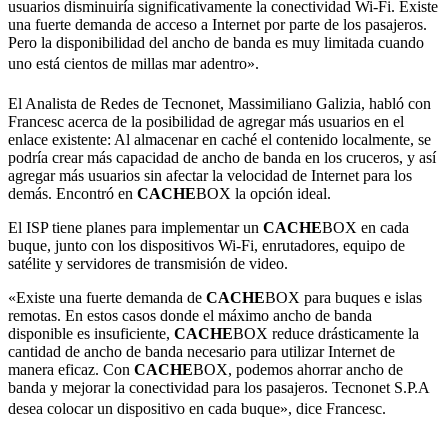
usuarios disminuiría significativamente la conectividad Wi-Fi. Existe
una fuerte demanda de acceso a Internet por parte de los pasajeros.
Pero la disponibilidad del ancho de banda es muy limitada cuando
uno está cientos de millas mar adentro».
El Analista de Redes de Tecnonet, Massimiliano Galizia, habló con
Francesc acerca de la posibilidad de agregar más usuarios en el
enlace existente: Al almacenar en caché el contenido localmente, se
podría crear más capacidad de ancho de banda en los cruceros, y así
agregar más usuarios sin afectar la velocidad de Internet para los
demás. Encontró en
CACHE
BOX la opción ideal.
El ISP tiene planes para implementar un
CACHE
BOX en cada
buque, junto con los dispositivos Wi-Fi, enrutadores, equipo de
satélite y servidores de transmisión de video.
«Existe una fuerte demanda de
CACHE
BOX para buques e islas
remotas. En estos casos donde el máximo ancho de banda
disponible es insuficiente,
CACHE
BOX reduce drásticamente la
cantidad de ancho de banda necesario para utilizar Internet de
manera eficaz. Con
CACHE
BOX, podemos ahorrar ancho de
banda y mejorar la conectividad para los pasajeros. Tecnonet S.P.A
desea colocar un dispositivo en cada buque», dice Francesc.