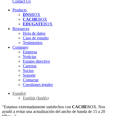
Contact Us
Products
DNS
BOX
CACHE
BOX
EDUGATE
BOX
Resources
Hoja de datos
Caso de estudio
Testimonios
Company
Empresa
Noticias
Equipo directivo
Carerras
Socios
Soporte
Contactar
Cuestiones legales
Español
English
(
Inglés
)
"Estamos extremadamente satisfechos con
CACHE
BOX. Nos
ayudó a evitar una actualización del ancho de banda de 15 a 20