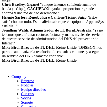
Mbps..."
Chris Bradley, Giganet
"aunque tenemos suficiente ancho de
banda (1 Gbps),
CACHE
BOX ayuda a proporcionar grandes
ahorros y una red de alto desempeño."
Helenio Sartori, Repubblica e Cantone Ticino, Suizo
"Estoy
satisfecho con todo. Es un alivio saber que el equipo de ApplianSys
está allí..."
Jonathan Walsh, Administrador de TI, Boral, Australia
"Ya no
tenemos que enfrentar costosas facturas y malos niveles de servicio
de nuestro servicio de administración del DNS del proveedor de
Internet"
Mike Bird, Director de TI, DHL, Reino Unido
"
DNS
BOX nos
permite automatizar la resolución de consultas comunes y asegura
un servicio del DNS altamente confiable"
Mike Bird, Director de TI, DHL, Reino Unido
Company
Empresa
Noticias
Equipo directivo
Carerras
Socios
Soporte
Contactar