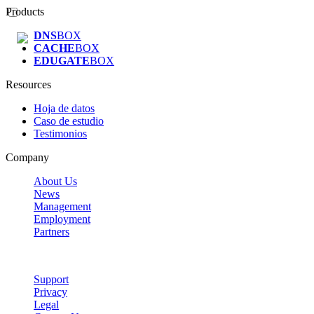
Products
DNS
BOX
CACHE
BOX
EDUGATE
BOX
Resources
Hoja de datos
Caso de estudio
Testimonios
Company
About Us
News
Management
Employment
Partners
Support
Privacy
Legal