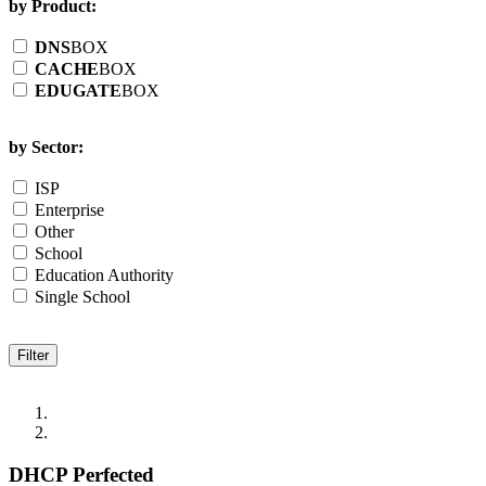
by Product:
DNS
BOX
CACHE
BOX
EDUGATE
BOX
by Sector:
ISP
Enterprise
Other
School
Education Authority
Single School
DHCP Perfected