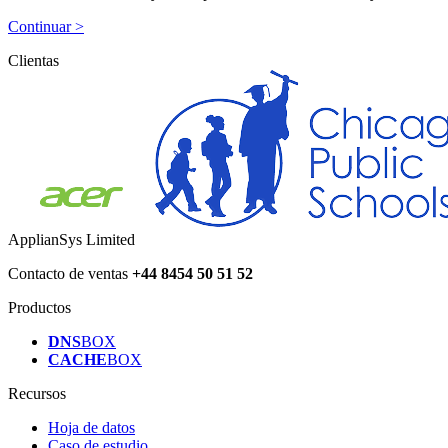
Continuar >
Clientas
ApplianSys Limited
Contacto de ventas
+44 8454 50 51 52
Productos
DNS
BOX
CACHE
BOX
Recursos
Hoja de datos
Caso de estudio