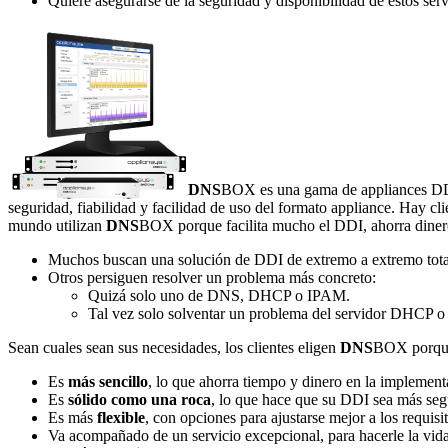
Quiere asegurarse de la seguridad y disponibilidad de estos serv
DNS
BOX es una gama de appliances DDI,
seguridad, fiabilidad y facilidad de uso del formato appliance. Hay cl
mundo utilizan
DNS
BOX porque facilita mucho el DDI, ahorra dinero
Muchos buscan una solución de DDI de extremo a extremo tota
Otros persiguen resolver un problema más concreto:
Quizá solo uno de DNS, DHCP o IPAM.
Tal vez solo solventar un problema del servidor DHCP o
Sean cuales sean sus necesidades, los clientes eligen
DNS
BOX porque,
Es
más sencillo
, lo que ahorra tiempo y dinero en la implement
Es
sólido como una roca
, lo que hace que su DDI sea más segu
Es más
flexible
, con opciones para ajustarse mejor a los requisi
Va acompañado de un servicio excepcional, para hacerle la vida