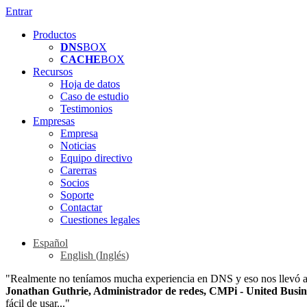
Entrar
Productos
DNS
BOX
CACHE
BOX
Recursos
Hoja de datos
Caso de estudio
Testimonios
Empresas
Empresa
Noticias
Equipo directivo
Carerras
Socios
Soporte
Contactar
Cuestiones legales
Español
English
(
Inglés
)
"Realmente no teníamos mucha experiencia en DNS y eso nos llevó a u
Jonathan Guthrie, Administrador de redes, CMPi - United Busi
fácil de usar..."