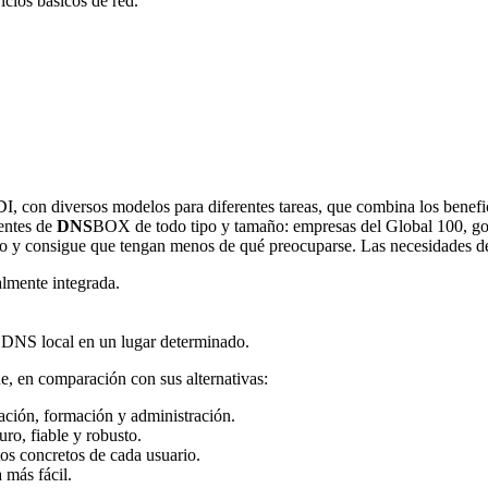
icios básicos de red.
 con diversos modelos para diferentes tareas, que combina los benefic
ientes de
DNS
BOX de todo tipo y tamaño: empresas del Global 100, gob
 y consigue que tengan menos de qué preocuparse. Las necesidades de e
lmente integrada.
 DNS local en un lugar determinado.
 en comparación con sus alternativas:
ación, formación y administración.
ro, fiable y robusto.
tos concretos de cada usuario.
 más fácil.