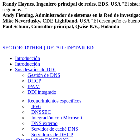
Randy Haynes, Ingeniero principal de redes, EDS, USA
"El sist
segundos..."
Andy Fleming, Administrador de sistemas en la Red de investig
Mike Neverdusky, CDE Lightband, USA
"El desempeño es bueno,
Paul Schuur, Consultor principal, Qwise B.V., Holanda
SECTOR:
OTHER |
DETAIL:
DETAILED
Introducción
Introducción
Sus desafíos de DDI
Gestión de DNS
DHCP
IPAM
DDI integrado
Requerimientos específicos
IPv6
DNSSEC
Integración con Microsoft
DNS externo
Servidor de caché DNS
Servidores de DHCP