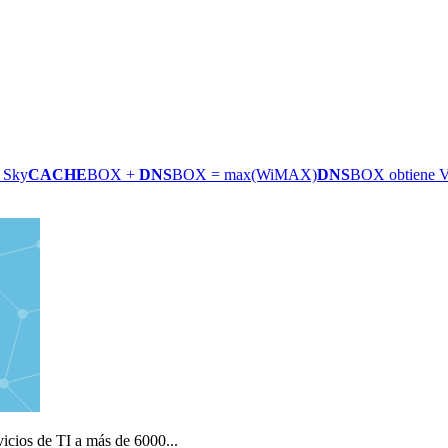
 Sky
CACHE
BOX +
DNS
BOX = max(WiMAX)
DNS
BOX obtiene Vi
icios de TI a más de 6000...