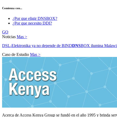
Comienza con...
¿Por que eligir DNSBOX?
¿Por que necesito DDI?
GO
Noticias
Mas >
DSL-Elektronika ya no depende de BIND
DNS
BOX ilumina Malawi
Caso de Estudio
Mas >
Acerca de Access Kenya Group se fundó en el año 1995 y brinda serv