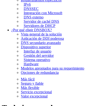
Requerimientos específicos
IPv6
DNSSEC
Integración con Microsoft
DNS externo
Servidor de caché DNS
Servidores de DHCP
¿Por qué eligir DNSBOX?
Vista general de la solución
Aplicación de DDI poderosa
DNS secundario avanzado
Dispositivo superior
Interfaz de usuario
Gestión del servidor
Sistema operativo
Hardware
Modelos apropiados para su requerimiento
Opciones de redundancia
Más fácil
Seguro y fiable
Más flexible
Servicio excepcional
Valor excepcional