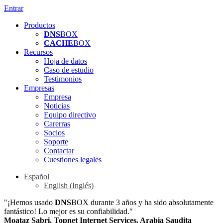
Entrar
Productos
DNS
BOX
CACHE
BOX
Recursos
Hoja de datos
Caso de estudio
Testimonios
Empresas
Empresa
Noticias
Equipo directivo
Carerras
Socios
Soporte
Contactar
Cuestiones legales
Español
English
(
Inglés
)
"¡Hemos usado
DNS
BOX durante 3 años y ha sido absolutamente
fantástico! Lo mejor es su confiabilidad."
Moataz Sabri, Topnet Internet Services, Arabia Saudita