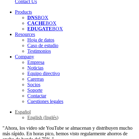
Contact Us
Products
DNS
BOX
CACHE
BOX
EDUGATE
BOX
Resources
Hoja de datos
Caso de estudio
Testimonios
Company
Empresa
Noticias
Equipo directivo
Carerras
Socios
Soporte
Contactar
Cuestiones legales
Español
English
(
Inglés
)
"Ahora, los video sde YouTube se almacenan y distribuyen mucho
más rápido. En horas pico, hemos visto regularmente ahorros de