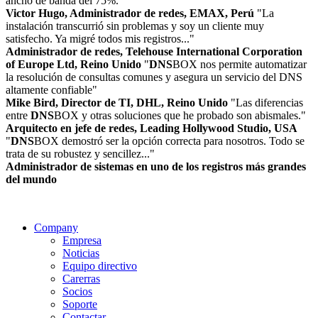
ancho de banda del 75%."
Victor Hugo, Administrador de redes, EMAX, Perú
"La
instalación transcurrió sin problemas y soy un cliente muy
satisfecho. Ya migré todos mis registros..."
Administrador de redes, Telehouse International Corporation
of Europe Ltd, Reino Unido
"
DNS
BOX nos permite automatizar
la resolución de consultas comunes y asegura un servicio del DNS
altamente confiable"
Mike Bird, Director de TI, DHL, Reino Unido
"Las diferencias
entre
DNS
BOX y otras soluciones que he probado son abismales."
Arquitecto en jefe de redes, Leading Hollywood Studio, USA
"
DNS
BOX demostró ser la opción correcta para nosotros. Todo se
trata de su robustez y sencillez..."
Administrador de sistemas en uno de los registros más grandes
del mundo
Company
Empresa
Noticias
Equipo directivo
Carerras
Socios
Soporte
Contactar