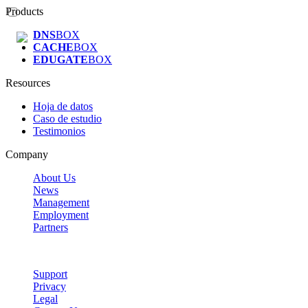
Products
DNS
BOX
CACHE
BOX
EDUGATE
BOX
Resources
Hoja de datos
Caso de estudio
Testimonios
Company
About Us
News
Management
Employment
Partners
Support
Privacy
Legal