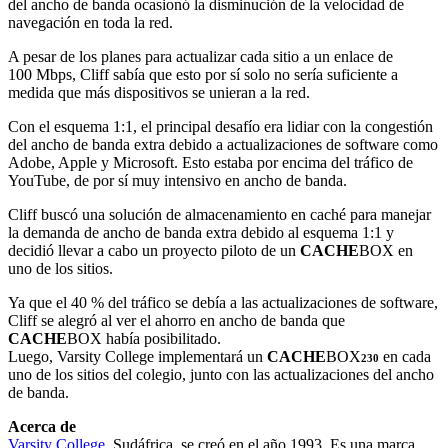
del ancho de banda ocasionó la disminución de la velocidad de
navegación en toda la red.
A pesar de los planes para actualizar cada sitio a un enlace de
100 Mbps, Cliff sabía que esto por sí solo no sería suficiente a
medida que más dispositivos se unieran a la red.
Con el esquema 1:1, el principal desafío era lidiar con la congestión
del ancho de banda extra debido a actualizaciones de software como
Adobe, Apple y Microsoft. Esto estaba por encima del tráfico de
YouTube, de por sí muy intensivo en ancho de banda.
Cliff buscó una solución de almacenamiento en caché para manejar
la demanda de ancho de banda extra debido al esquema 1:1 y
decidió llevar a cabo un proyecto piloto de un
CACHE
BOX en
uno de los sitios.
Ya que el 40 % del tráfico se debía a las actualizaciones de software,
Cliff se alegró al ver el ahorro en ancho de banda que
CACHE
BOX había posibilitado.
Luego, Varsity College implementará un
CACHE
BOX
en cada
230
uno de los sitios del colegio, junto con las actualizaciones del ancho
de banda.
Acerca de
Varsity College
, Sudáfrica, se creó en el año 1993. Es una marca