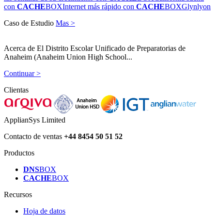
con
CACHE
BOX
Internet más rápido con
CACHE
BOX
Glynlyon
Caso de Estudio
Mas >
Acerca de El Distrito Escolar Unificado de Preparatorias de
Anaheim (Anaheim Union High School...
Continuar >
Clientas
ApplianSys Limited
Contacto de ventas
+44 8454 50 51 52
Productos
DNS
BOX
CACHE
BOX
Recursos
Hoja de datos