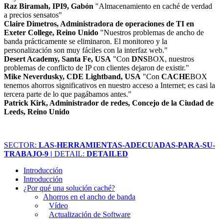
Raz Biramah, IPI9, Gabón
"Almacenamiento en caché de verdad
a precios sensatos"
Claire Dimetros, Administradora de operaciones de TI en
Exeter College, Reino Unido
"Nuestros problemas de ancho de
banda prácticamente se eliminaron. El monitoreo y la
personalización son muy fáciles con la interfaz web."
Desert Academy, Santa Fe, USA
"Con
DNS
BOX, nuestros
problemas de conflicto de IP con clientes dejaron de existir."
Mike Neverdusky, CDE Lightband, USA
"Con
CACHE
BOX
tenemos ahorros significativos en nuestro acceso a Internet; es casi la
tercera parte de lo que pagábamos antes."
Patrick Kirk, Administrador de redes, Concejo de la Ciudad de
Leeds, Reino Unido
SECTOR:
LAS-HERRAMIENTAS-ADECUADAS-PARA-SU-
TRABAJO-9 |
DETAIL:
DETAILED
Introducción
Introducción
¿Por qué una solución caché?
Ahorros en el ancho de banda
Vídeo
Actualización de Software