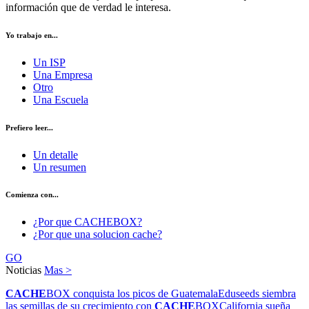
información que de verdad le interesa.
Yo trabajo en...
Un ISP
Una Empresa
Otro
Una Escuela
Prefiero leer...
Un detalle
Un resumen
Comienza con...
¿Por que CACHEBOX?
¿Por que una solucion cache?
GO
Noticias
Mas >
CACHE
BOX conquista los picos de Guatemala
Eduseeds siembra
las semillas de su crecimiento con
CACHE
BOX
California sueña