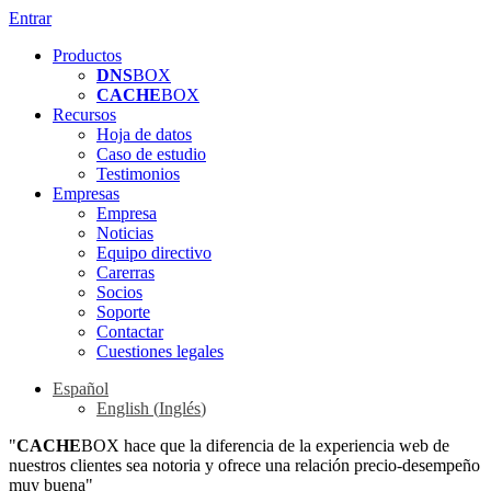
Entrar
Productos
DNS
BOX
CACHE
BOX
Recursos
Hoja de datos
Caso de estudio
Testimonios
Empresas
Empresa
Noticias
Equipo directivo
Carerras
Socios
Soporte
Contactar
Cuestiones legales
Español
English
(
Inglés
)
"
CACHE
BOX hace que la diferencia de la experiencia web de
nuestros clientes sea notoria y ofrece una relación precio-desempeño
muy buena"