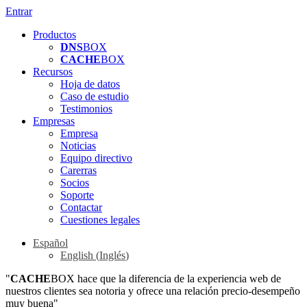
Entrar
Productos
DNS
BOX
CACHE
BOX
Recursos
Hoja de datos
Caso de estudio
Testimonios
Empresas
Empresa
Noticias
Equipo directivo
Carerras
Socios
Soporte
Contactar
Cuestiones legales
Español
English
(
Inglés
)
"
CACHE
BOX hace que la diferencia de la experiencia web de
nuestros clientes sea notoria y ofrece una relación precio-desempeño
muy buena"