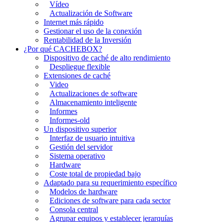
Vídeo
Actualización de Software
Internet más rápido
Gestionar el uso de la conexión
Rentabilidad de la Inversión
¿Por qué CACHEBOX?
Dispositivo de caché de alto rendimiento
Despliegue flexible
Extensiones de caché
Video
Actualizaciones de software
Almacenamiento inteligente
Informes
Informes-old
Un dispositivo superior
Interfaz de usuario intuitiva
Gestión del servidor
Sistema operativo
Hardware
Coste total de propiedad bajo
Adaptado para su requerimiento específico
Modelos de hardware
Ediciones de software para cada sector
Consola central
Agrupar equipos y establecer jerarquías