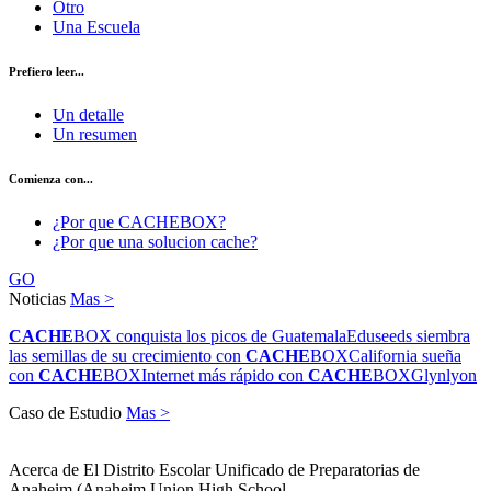
Otro
Una Escuela
Prefiero leer...
Un detalle
Un resumen
Comienza con...
¿Por que CACHEBOX?
¿Por que una solucion cache?
GO
Noticias
Mas >
CACHE
BOX conquista los picos de Guatemala
Eduseeds siembra
las semillas de su crecimiento con
CACHE
BOX
California sueña
con
CACHE
BOX
Internet más rápido con
CACHE
BOX
Glynlyon
Caso de Estudio
Mas >
Acerca de El Distrito Escolar Unificado de Preparatorias de
Anaheim (Anaheim Union High School...