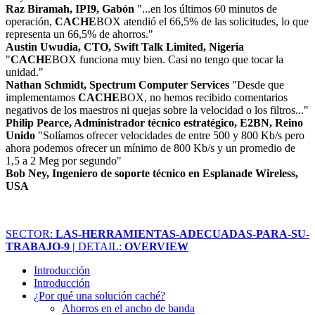
Raz Biramah, IPI9, Gabón
"...en los últimos 60 minutos de
operación,
CACHE
BOX atendió el 66,5% de las solicitudes, lo que
representa un 66,5% de ahorros."
Austin Uwudia, CTO, Swift Talk Limited, Nigeria
"
CACHE
BOX funciona muy bien. Casi no tengo que tocar la
unidad."
Nathan Schmidt, Spectrum Computer Services
"Desde que
implementamos
CACHE
BOX, no hemos recibido comentarios
negativos de los maestros ni quejas sobre la velocidad o los filtros..."
Philip Pearce, Administrador técnico estratégico, E2BN, Reino
Unido
"Solíamos ofrecer velocidades de entre 500 y 800 Kb/s pero
ahora podemos ofrecer un mínimo de 800 Kb/s y un promedio de
1,5 a 2 Meg por segundo"
Bob Ney, Ingeniero de soporte técnico en Esplanade Wireless,
USA
SECTOR:
LAS-HERRAMIENTAS-ADECUADAS-PARA-SU-
TRABAJO-9 |
DETAIL:
OVERVIEW
Introducción
Introducción
¿Por qué una solución caché?
Ahorros en el ancho de banda