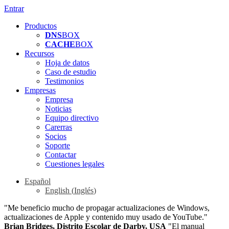
Entrar
Productos
DNS
BOX
CACHE
BOX
Recursos
Hoja de datos
Caso de estudio
Testimonios
Empresas
Empresa
Noticias
Equipo directivo
Carerras
Socios
Soporte
Contactar
Cuestiones legales
Español
English
(
Inglés
)
"Me beneficio mucho de propagar actualizaciones de Windows,
actualizaciones de Apple y contenido muy usado de YouTube."
Brian Bridges, Distrito Escolar de Darby, USA
"El manual