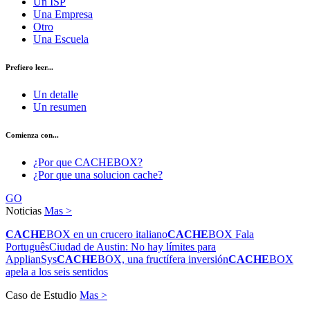
Un ISP
Una Empresa
Otro
Una Escuela
Prefiero leer...
Un detalle
Un resumen
Comienza con...
¿Por que CACHEBOX?
¿Por que una solucion cache?
GO
Noticias
Mas >
CACHE
BOX en un crucero italiano
CACHE
BOX Fala
Português
Ciudad de Austin: No hay límites para
ApplianSys
CACHE
BOX, una fructífera inversión
CACHE
BOX
apela a los seis sentidos
Caso de Estudio
Mas >